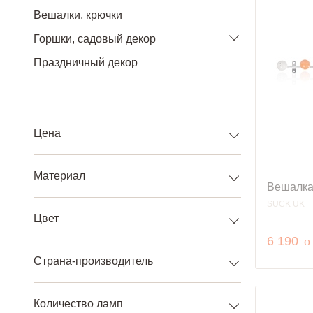
Вешалки, крючки
Горшки, садовый декор
Праздничный декор
Цена
Материал
Вешалка
SUCK UK
Цвет
р
6 190
o
Страна-производитель
Количество ламп