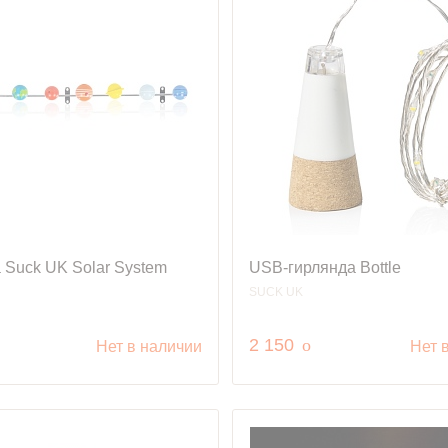
 Suck UK Solar System
USB-гирлянда Bottle
SUCK UK
уб.
руб.
2 150
o
Нет в наличии
Нет 