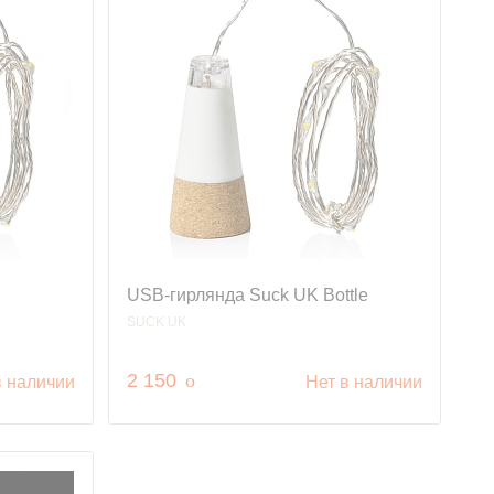
USB-гирлянда Suck UK Bottle
SUCK UK
руб.
2 150
o
в наличии
Нет в наличии