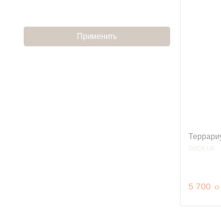
Применить
Террари
SUCK UK
р
5 700
o