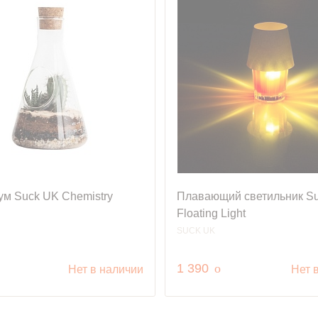
ум Suck UK Chemistry
Плавающий светильник S
Floating Light
SUCK UK
уб.
руб.
1 390
o
Нет в наличии
Нет 