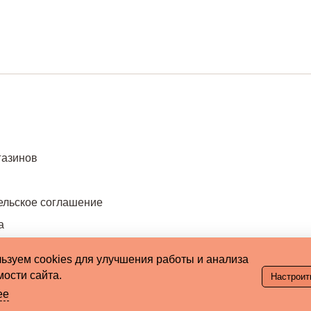
газинов
ельское соглашение
а
ьзуем cookies для улучшения работы и анализа
ости сайта.
Настроит
ее