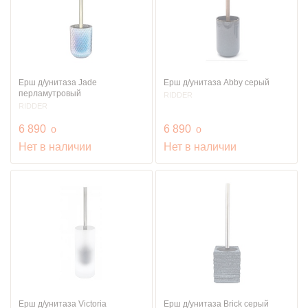
Ерш д/унитаза Jade
Ерш д/унитаза Abby серый
перламутровый
RIDDER
RIDDER
руб.
руб.
6 890
o
6 890
o
Нет в наличии
Нет в наличии
Ерш д/унитаза Victoria
Ерш д/унитаза Brick серый