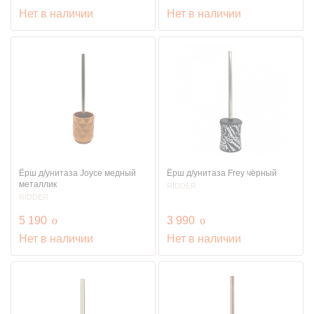
Нет в наличии
Нет в наличии
Ёрш д/унитаза Joyce медный
Ёрш д/унитаза Frey чёрный
металлик
RIDDER
RIDDER
руб.
руб.
5 190
o
3 990
o
Нет в наличии
Нет в наличии