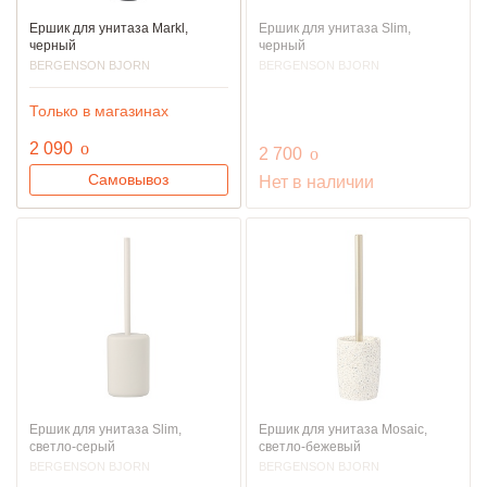
Ершик для унитаза Markl,
Ершик для унитаза Slim,
черный
черный
BERGENSON BJORN
BERGENSON BJORN
Только в магазинах
руб.
2 090
o
руб.
2 700
o
Самовывоз
Нет в наличии
Ершик для унитаза Slim,
Ершик для унитаза Mosaic,
светло-серый
светло-бежевый
BERGENSON BJORN
BERGENSON BJORN