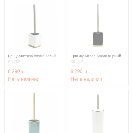
Ерш д/унитаза Amara белый
Ерш д/унитаза Amara чЕрный
RIDDER
RIDDER
руб.
руб.
8 290
o
8 290
o
Нет в наличии
Нет в наличии