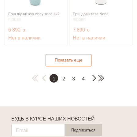
Ерш д/унитаза Abby зелёный
Ерш д/унитаза Nena
RIDDER
RIDDER
руб.
руб.
6 890
o
7 890
o
Нет в наличии
Нет в наличии
Показать еще
1
2
3
4
БУДЬ В КУРСЕ НАШИХ НОВОСТЕЙ
Подписаться