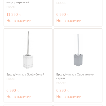
полупрозрачный
RIDDER
RIDDER
руб.
руб.
11 390
o
6 990
o
Нет в наличии
Нет в наличии
Ерш д/унитаза Scotty белый
Ерш д/унитаза Cube темно-
серый
RIDDER
RIDDER
руб.
руб.
6 990
o
6 290
o
Нет в наличии
Нет в наличии