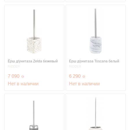
Ёрш д/унитаза Zelda бежевый
Ёрш д/унитаза Toscana белый
RIDDER
RIDDER
руб.
руб.
7 090
o
6 290
o
Нет в наличии
Нет в наличии