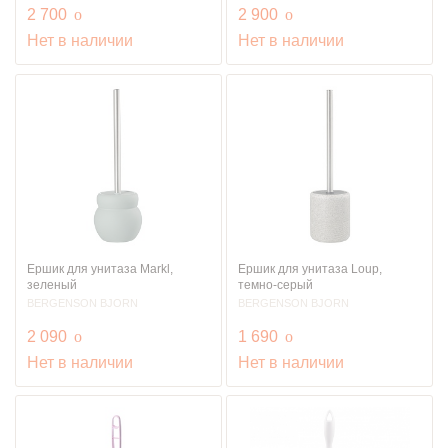
руб.
руб.
2 700
o
2 900
o
Нет в наличии
Нет в наличии
Ершик для унитаза Markl,
Ершик для унитаза Loup,
зеленый
темно-серый
BERGENSON BJORN
BERGENSON BJORN
руб.
руб.
2 090
o
1 690
o
Нет в наличии
Нет в наличии