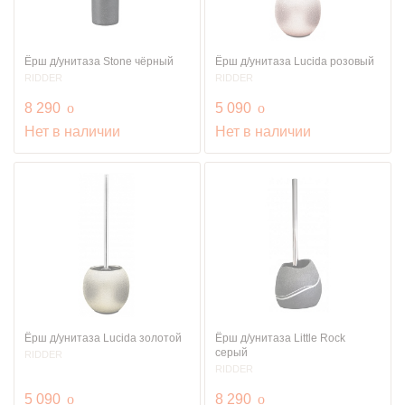
Ёрш д/унитаза Stone чёрный
Ёрш д/унитаза Lucida розовый
RIDDER
RIDDER
руб.
руб.
8 290
o
5 090
o
Нет в наличии
Нет в наличии
Ёрш д/унитаза Lucida золотой
Ёрш д/унитаза Little Rock
серый
RIDDER
RIDDER
руб.
руб.
5 090
o
8 290
o