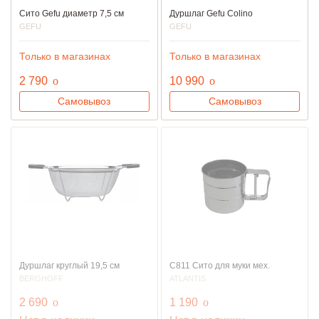
Сито Gefu диаметр 7,5 см
Дуршлаг Gefu Colino
GEFU
GEFU
Только в магазинах
Только в магазинах
руб.
руб.
2 790
o
10 990
o
Самовывоз
Самовывоз
Дуршлаг круглый 19,5 см
C811 Сито для муки мех.
BERGHOFF
ATLANTIS
руб.
руб.
2 690
o
1 190
o