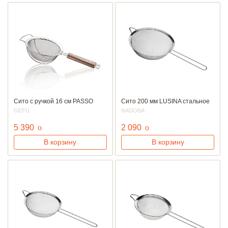
Сито с ручкой 16 см PASSO
Сито 200 мм LUSINA стальное
GEFU
NADOBA
руб.
руб.
5 390
o
2 090
o
В корзину
В корзину