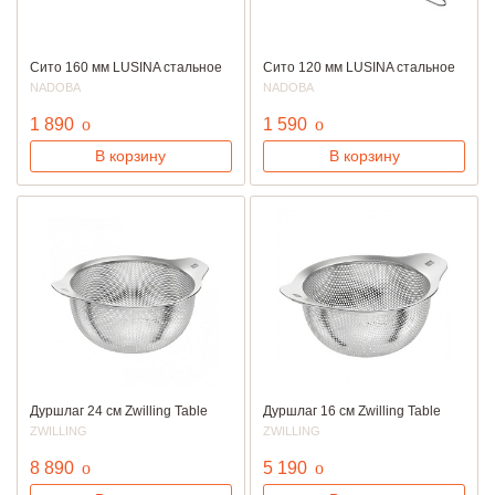
Сито 160 мм LUSINA стальное
Сито 120 мм LUSINA стальное
NADOBA
NADOBA
руб.
руб.
1 890
o
1 590
o
В корзину
В корзину
Дуршлаг 24 см Zwilling Table
Дуршлаг 16 см Zwilling Table
ZWILLING
ZWILLING
руб.
руб.
8 890
o
5 190
o