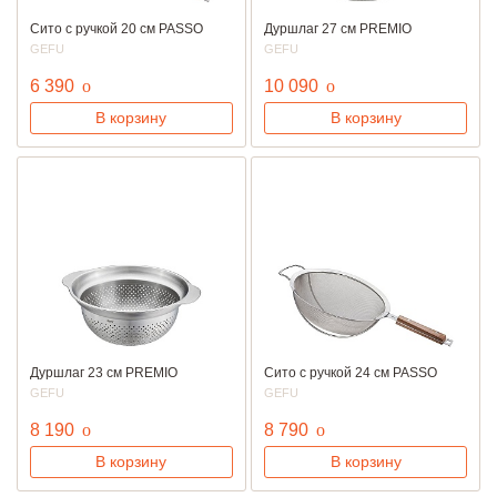
Сито с ручкой 20 см PASSO
Дуршлаг 27 см PREMIO
GEFU
GEFU
руб.
руб.
6 390
o
10 090
o
В корзину
В корзину
Дуршлаг 23 см PREMIO
Сито с ручкой 24 см PASSO
GEFU
GEFU
руб.
руб.
8 190
o
8 790
o
В корзину
В корзину