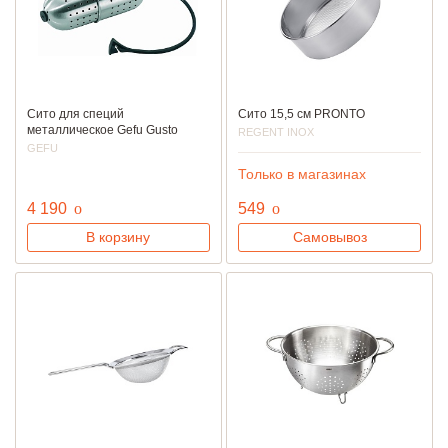
Сито для специй
Сито 15,5 см PRONTO
металлическое Gefu Gusto
REGENT INOX
GEFU
Только в магазинах
руб.
руб.
4 190
o
549
o
В корзину
Самовывоз