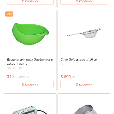
В корзину
В корзину
-30%
Дуршлаг для риса Эльфпласт в
Сито Gefu диаметр 16 см
ассортименте
GEFU
ЭЛЬФПЛАСТ
руб.
349
o
руб.
руб.
499
5 690
o
o
В корзину
В корзину