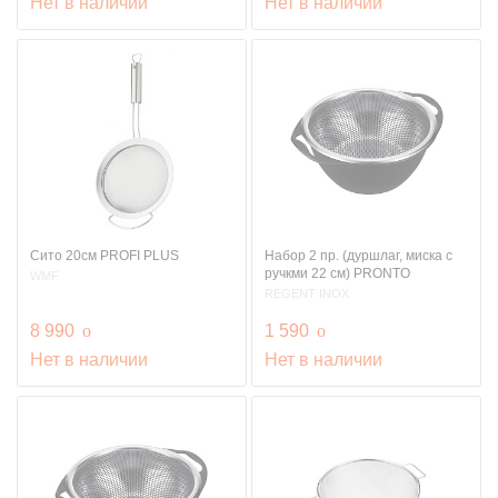
Нет в наличии
Нет в наличии
Сито 20см PROFI PLUS
Набор 2 пр. (дуршлаг, миска с
ручкми 22 см) PRONTO
WMF
REGENT INOX
руб.
руб.
8 990
o
1 590
o
Нет в наличии
Нет в наличии