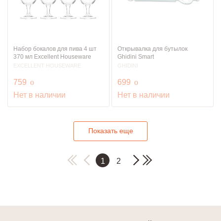
Набор бокалов для пива 4 шт
Открывалка для бутылок
370 мл Excellent Houseware
Ghidini Smart
EXCELLENT HOUSEWARE
GHIDINI
руб.
руб.
759
o
699
o
Нет в наличии
Нет в наличии
Показать еще
1
2