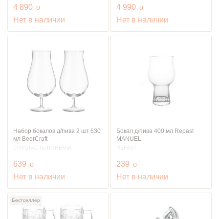
руб.
руб.
4 890
o
4 990
o
Нет в наличии
Нет в наличии
Набор бокалов д/пива 2 шт 630
Бокал д/пива 400 мл Repast
мл BeerCraft
MANUEL
CRYSTALITE BOHEMIA
REPAST
руб.
руб.
639
o
239
o
Нет в наличии
Нет в наличии
Бестселлер