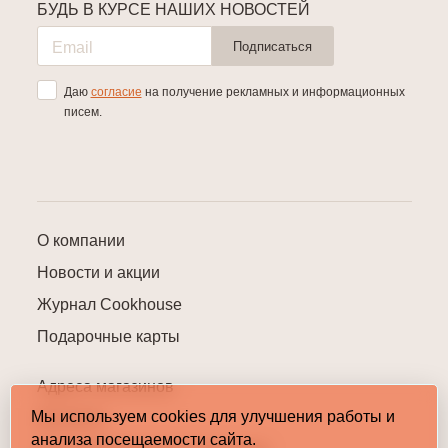
БУДЬ В КУРСЕ НАШИХ НОВОСТЕЙ
Подписаться
Даю
согласие
на получение рекламных и информационных
писем.
О компании
Новости и акции
Журнал Cookhouse
Подарочные карты
Адреса магазинов
Мы используем cookies для улучшения работы и
Контакты
анализа посещаемости сайта.