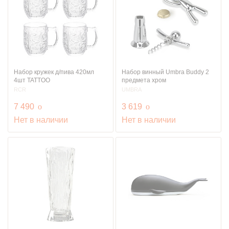
Набор кружек д/пива 420мл
Набор винный Umbra Buddy 2
4шт TATTOO
предмета хром
RCR
UMBRA
руб.
руб.
7 490
o
3 619
o
Нет в наличии
Нет в наличии