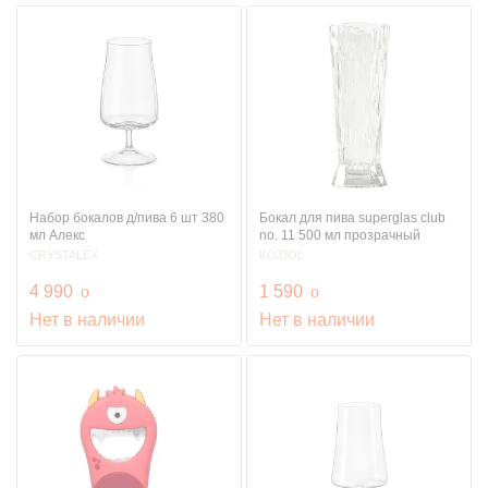
Набор бокалов д/пива 6 шт 380
Бокал для пива superglas club
мл Алекс
no. 11 500 мл прозрачный
CRYSTALEX
KOZIOL
руб.
руб.
4 990
o
1 590
o
Нет в наличии
Нет в наличии