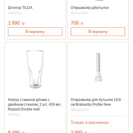
Штопор TILDA
Открывалка д/бутылок
NADOBA
BERGHOFF
руб.
руб.
1 890
o
709
o
В корзину
В корзину
Набор стаканов д/пива с
Открывалка для бутылок 18,8
двойным стеклом, 2 шт, 450 мл,
см Brabantia Profile New
Repast Double wall
BRABANTIA
REPAST
Только в магазинах
руб.
руб.
6 490
o
2 990
o