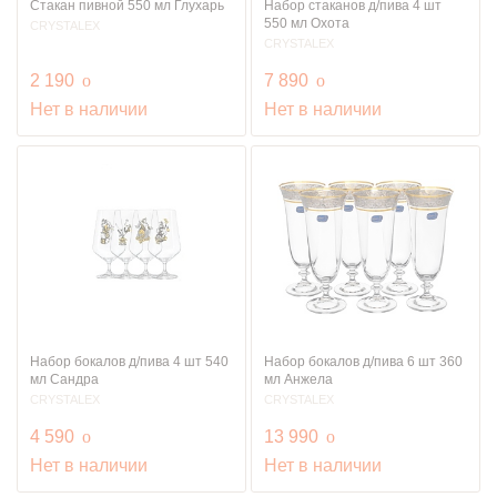
Стакан пивной 550 мл Глухарь
Набор стаканов д/пива 4 шт
550 мл Охота
CRYSTALEX
CRYSTALEX
руб.
руб.
2 190
o
7 890
o
Нет в наличии
Нет в наличии
Набор бокалов д/пива 4 шт 540
Набор бокалов д/пива 6 шт 360
мл Сандра
мл Анжела
CRYSTALEX
CRYSTALEX
руб.
руб.
4 590
o
13 990
o
Нет в наличии
Нет в наличии