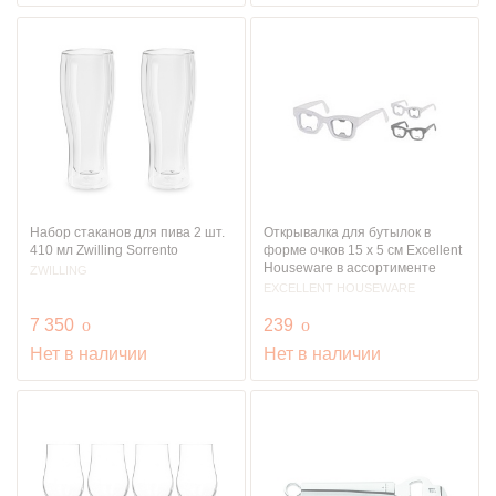
Набор стаканов для пива 2 шт.
Открывалка для бутылок в
410 мл Zwilling Sorrento
форме очков 15 x 5 см Excellent
Houseware в ассортименте
ZWILLING
EXCELLENT HOUSEWARE
руб.
руб.
7 350
o
239
o
Нет в наличии
Нет в наличии