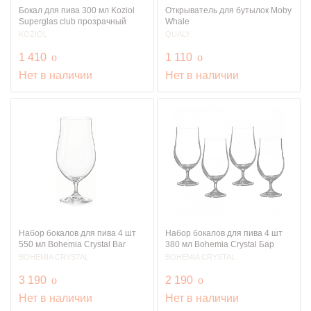
Бокал для пива 300 мл Koziol
Открыватель для бутылок Moby
Superglas club прозрачный
Whale
KOZIOL
QUALY
руб.
руб.
1 410
o
1 110
o
Нет в наличии
Нет в наличии
Набор бокалов для пива 4 шт
Набор бокалов для пива 4 шт
550 мл Bohemia Crystal Bar
380 мл Bohemia Crystal Бар
BOHEMIA CRYSTAL
BOHEMIA CRYSTAL
руб.
руб.
3 190
o
2 190
o
Нет в наличии
Нет в наличии