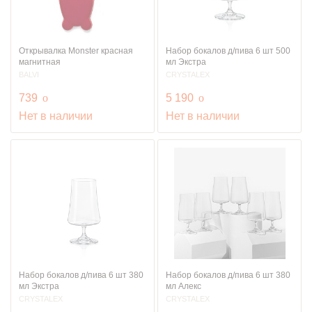
Открывалка Monster красная
Набор бокалов д/пива 6 шт 500
магнитная
мл Экстра
BALVI
CRYSTALEX
руб.
руб.
739
o
5 190
o
Нет в наличии
Нет в наличии
Набор бокалов д/пива 6 шт 380
Набор бокалов д/пива 6 шт 380
мл Экстра
мл Алекс
CRYSTALEX
CRYSTALEX