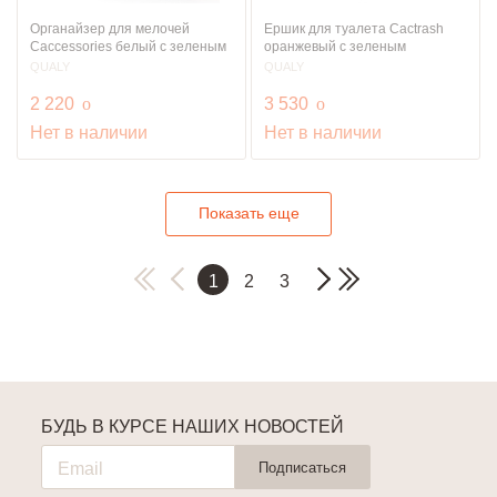
Органайзер для мелочей
Ершик для туалета Cactrash
Caccessories белый с зеленым
оранжевый с зеленым
QUALY
QUALY
руб.
руб.
2 220
o
3 530
o
Нет в наличии
Нет в наличии
Показать еще
1
2
3
БУДЬ В КУРСЕ НАШИХ НОВОСТЕЙ
Подписаться