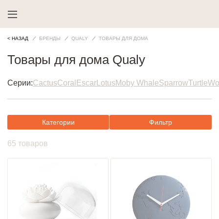
< НАЗАД
БРЕНДЫ
QUALY
ТОВАРЫ ДЛЯ ДОМА
Товары для дома Qualy
Серии:
Cactus
Coral
Escar
Lotus
Moby Whale
Sparrow
Turtle
Wo
Категории
Фильтр
65 товаров