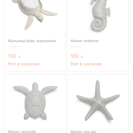
Мыльница turtle, коричневая
Магнит seahorse
QUALY
QUALY
руб.
руб.
790
o
550
o
Нет в наличии
Нет в наличии
Магнит sea turtle
Магнит sea star