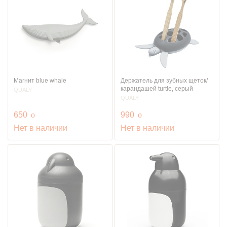
Магнит blue whale
Держатель для зубных щеток/
карандашей turtle, серый
QUALY
QUALY
руб.
руб.
650
o
990
o
Нет в наличии
Нет в наличии