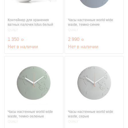
Контейнер для хранения
Часы настенные world wide
ватных палочек lotus белый
waste, темно-синие
QUALY
QUALY
руб.
руб.
1 350
o
2 990
o
Нет в наличии
Нет в наличии
Часы настенные world wide
Часы настенные world wide
waste, темно-зеленые
waste, серые
QUALY
QUALY