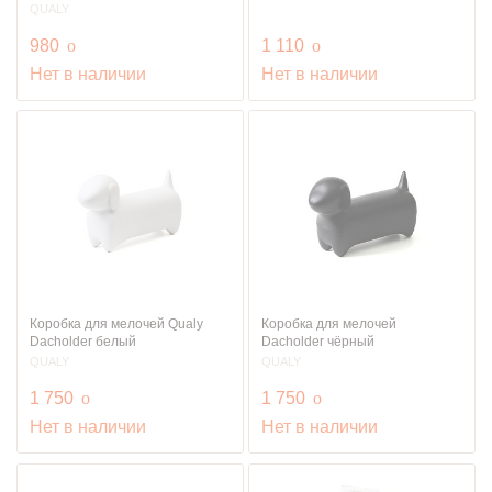
QUALY
руб.
руб.
980
o
1 110
o
Нет в наличии
Нет в наличии
Коробка для мелочей Qualy
Коробка для мелочей
Dacholder белый
Dacholder чёрный
QUALY
QUALY
руб.
руб.
1 750
o
1 750
o
Нет в наличии
Нет в наличии