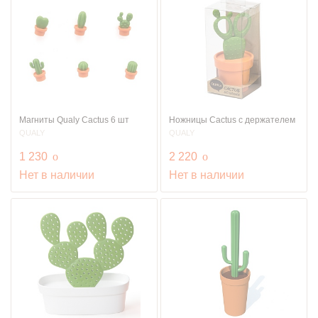
Магниты Qualy Cactus 6 шт
Ножницы Cactus с держателем
QUALY
QUALY
руб.
руб.
1 230
o
2 220
o
Нет в наличии
Нет в наличии