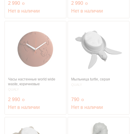
руб.
руб.
2 990
o
2 990
o
Нет в наличии
Нет в наличии
Часы настенные world wide
Мыльница turtle, серая
waste, коричневые
QUALY
QUALY
руб.
руб.
2 990
o
790
o
Нет в наличии
Нет в наличии