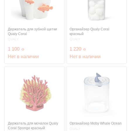
Держатель для зубной щетки
Органайзер Qualy Coral
Qualy Coral
красный
QUALY
QUALY
руб.
руб.
1 100
o
1 220
o
Нет в наличии
Нет в наличии
Держатель для мочалок Qualy
Органайзер Moby Whale Ocean
Coral Sponge красный
QUALY