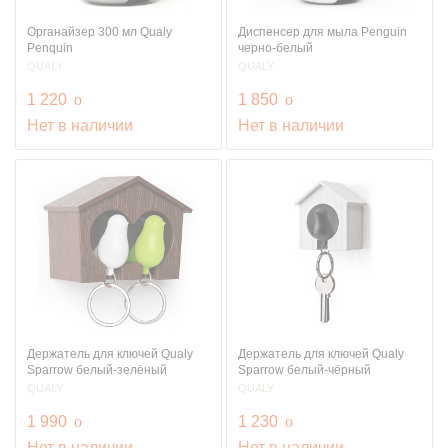
Органайзер 300 мл Qualy
Диспенсер для мыла Penguin
Penquin
черно-белый
QUALY
QUALY
руб.
руб.
1 220
o
1 850
o
Нет в наличии
Нет в наличии
Держатель для ключей Qualy
Держатель для ключей Qualy
Sparrow белый-зелёный
Sparrow белый-чёрный
QUALY
QUALY
руб.
руб.
1 990
o
1 230
o
Нет в наличии
Нет в наличии