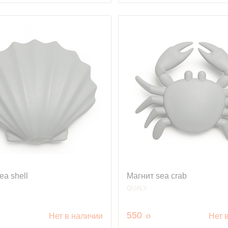
ea shell
Магнит sea crab
QUALY
.
руб.
550
o
Нет в наличии
Нет 