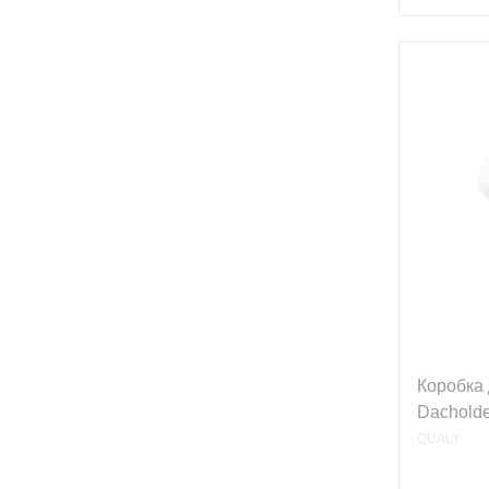
Коробка 
Dachold
QUALY