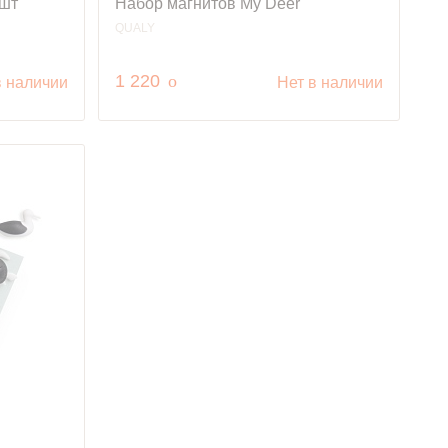
 шт
Набор магнитов My Deer
QUALY
руб.
1 220
o
в наличии
Нет в наличии