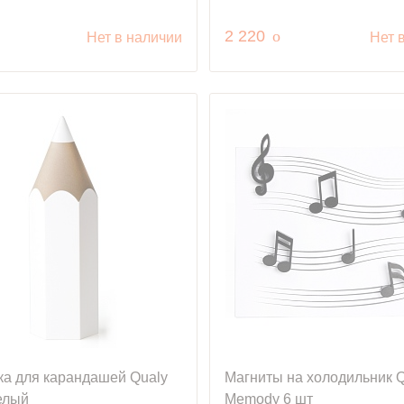
уб.
руб.
2 220
o
Нет в наличии
Нет 
ка для карандашей Qualy
Магниты на холодильник Q
елый
Memody 6 шт