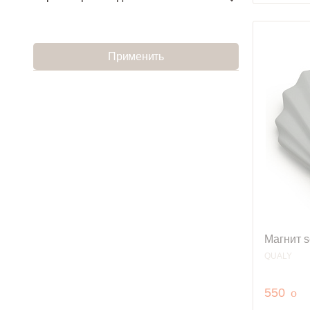
Применить
Магнит s
QUALY
руб
550
o