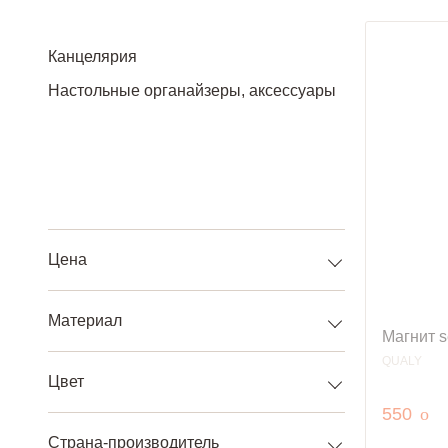
Канцелярия
Настольные органайзеры, аксессуары
Цена
Материал
Магнит s
QUALY
Цвет
руб
550
o
Страна-производитель