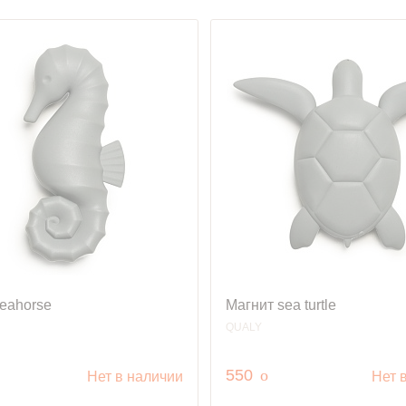
eahorse
Магнит sea turtle
QUALY
.
руб.
550
o
Нет в наличии
Нет 