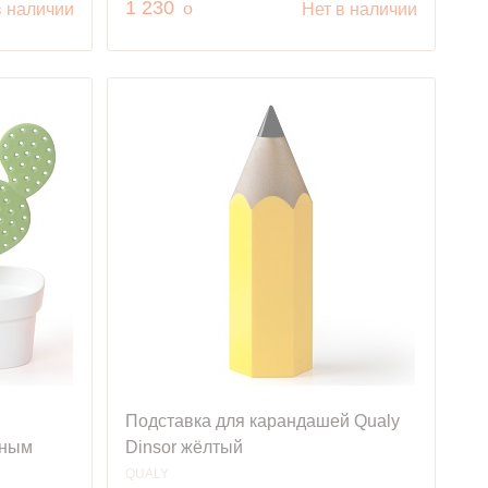
руб.
1 230
o
в наличии
Нет в наличии
Подставка для карандашей Qualy
еным
Dinsor жёлтый
QUALY