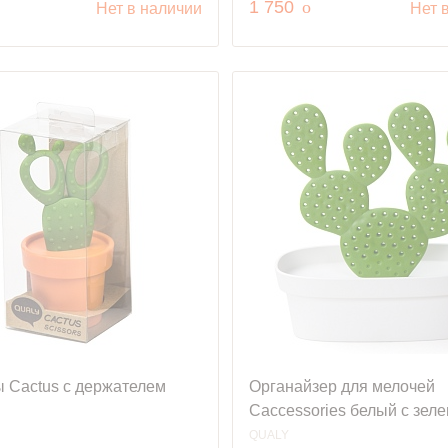
уб.
руб.
1 750
o
Нет в наличии
Нет 
 Cactus с держателем
Органайзер для мелочей
Caccessories белый с зел
QUALY