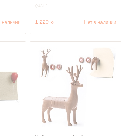
QUALY
руб.
1 220
o
в наличии
Нет в наличии