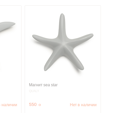
Магнит sea star
QUALY
руб.
550
o
в наличии
Нет в наличии