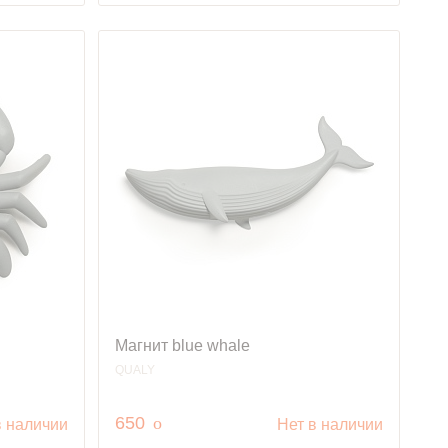
Магнит blue whale
QUALY
руб.
650
o
в наличии
Нет в наличии