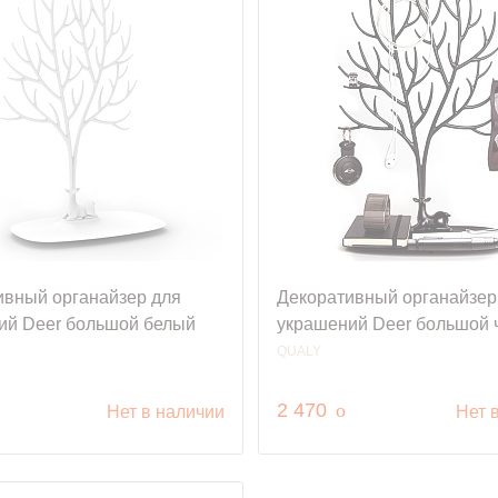
ивный органайзер для
Декоративный органайзер
ий Deer большой белый
украшений Deer большой 
QUALY
уб.
руб.
2 470
o
Нет в наличии
Нет 