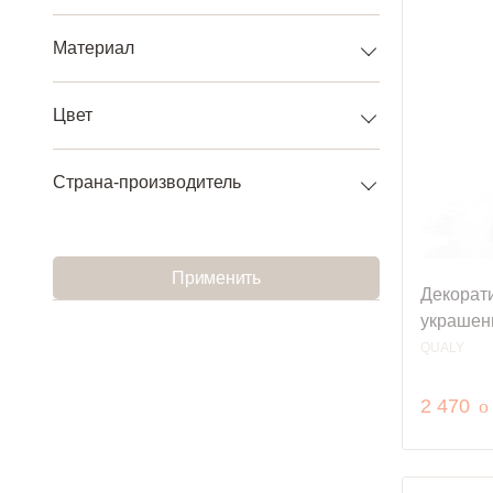
Материал
Цвет
Страна-производитель
Применить
Декорат
украшен
QUALY
р
2 470
o