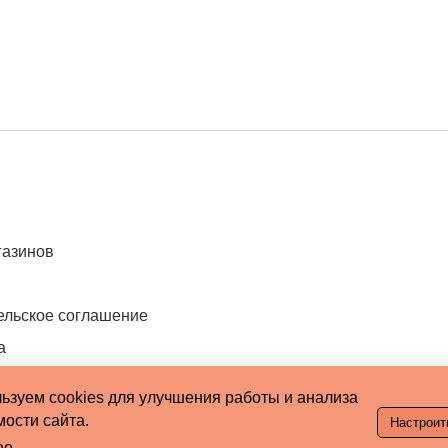
газинов
ельское соглашение
а
ьзуем cookies для улучшения работы и анализа
ости сайта.
Настроит
ее