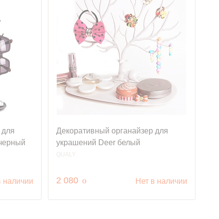
 для
Декоративный органайзер для
черный
украшений Deer белый
QUALY
руб.
2 080
o
в наличии
Нет в наличии