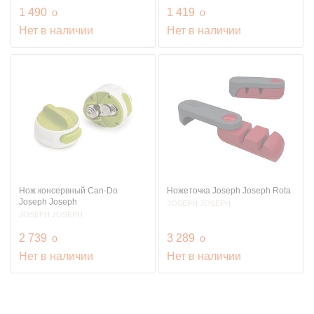
руб.
руб.
1 490
o
1 419
o
Нет в наличии
Нет в наличии
Нож консервный Can-Do
Ножеточка Joseph Joseph Rota
Joseph Joseph
JOSEPH JOSEPH
JOSEPH JOSEPH
руб.
руб.
2 739
o
3 289
o
Нет в наличии
Нет в наличии