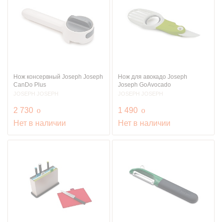
Нож консервный Joseph Joseph
Нож для авокадо Joseph
CanDo Plus
Joseph GoAvocado
JOSEPH JOSEPH
JOSEPH JOSEPH
руб.
руб.
2 730
o
1 490
o
Нет в наличии
Нет в наличии