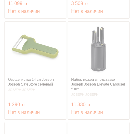
руб.
руб.
11 099
o
3 509
o
Нет в наличии
Нет в наличии
Овощечистка 14 см Joseph
Набор ножей в подставке
Joseph SafeStore зелёный
Joseph Joseph Elevate Carousel
5 шт
JOSEPH JOSEPH
JOSEPH JOSEPH
руб.
руб.
1 290
o
11 330
o
Нет в наличии
Нет в наличии