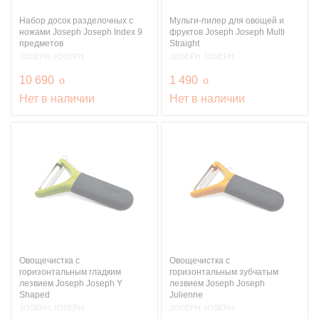
Набор досок разделочных с
Мульти-пилер для овощей и
ножами Joseph Joseph Index 9
фруктов Joseph Joseph Multi
предметов
Straight
JOSEPH JOSEPH
JOSEPH JOSEPH
руб.
руб.
10 690
o
1 490
o
Нет в наличии
Нет в наличии
Овощечистка с
Овощечистка с
горизонтальным гладким
горизонтальным зубчатым
лезвием Joseph Joseph Y
лезвием Joseph Joseph
Shaped
Julienne
JOSEPH JOSEPH
JOSEPH JOSEPH