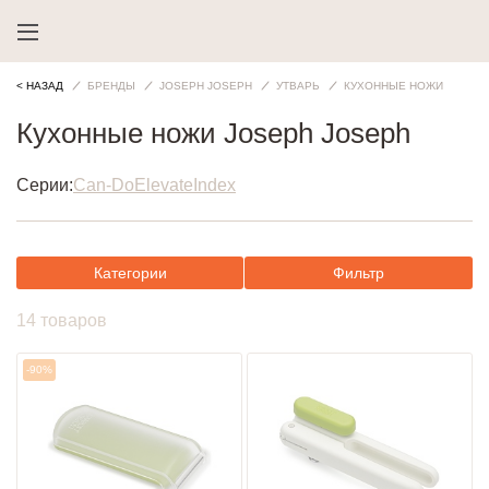
< НАЗАД
БРЕНДЫ
JOSEPH JOSEPH
УТВАРЬ
КУХОННЫЕ НОЖИ
Кухонные ножи Joseph Joseph
Серии:
Can-Do
Elevate
Index
Категории
Фильтр
14 товаров
-90%