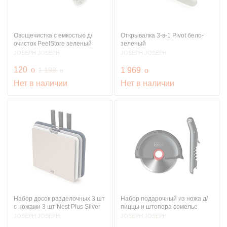
Овощечистка с емкостью д/
Открывалка 3-в-1 Pivot бело-
очисток PeelStore зеленый
зеленый
JOSEPH JOSEPH
JOSEPH JOSEPH
руб.
120
o
руб.
руб.
1 199
1 969
o
o
Нет в наличии
Нет в наличии
Набор досок разделочных 3 шт
Набор подарочный из ножа д/
с ножами 3 шт Nest Plus Silver
пиццы и штопора сомелье
JOSEPH JOSEPH
JOSEPH JOSEPH