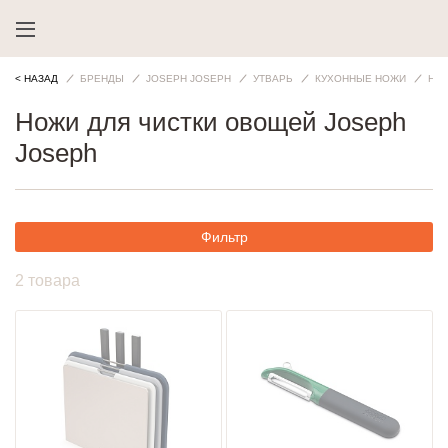
< НАЗАД
БРЕНДЫ
JOSEPH JOSEPH
УТВАРЬ
КУХОННЫЕ НОЖИ
НО
Ножи для чистки овощей Joseph
Joseph
Фильтр
2 товара