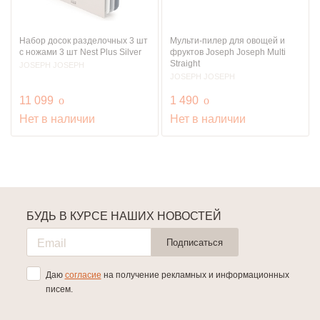
Набор досок разделочных 3 шт
Мульти-пилер для овощей и
с ножами 3 шт Nest Plus Silver
фруктов Joseph Joseph Multi
Straight
JOSEPH JOSEPH
JOSEPH JOSEPH
руб.
руб.
11 099
o
1 490
o
Нет в наличии
Нет в наличии
БУДЬ В КУРСЕ НАШИХ НОВОСТЕЙ
Подписаться
Даю
согласие
на получение рекламных и информационных
писем.