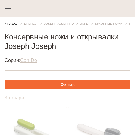
< НАЗАД
БРЕНДЫ
JOSEPH JOSEPH
УТВАРЬ
КУХОННЫЕ НОЖИ
КО
Консервные ножи и открывалки
Joseph Joseph
Серии:
Can-Do
Фильтр
3 товара