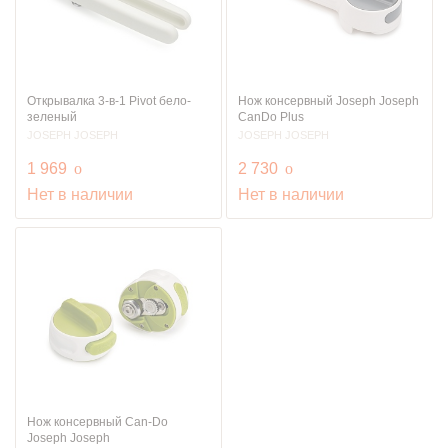
Открывалка 3-в-1 Pivot бело-
Нож консервный Joseph Joseph
зеленый
CanDo Plus
JOSEPH JOSEPH
JOSEPH JOSEPH
руб.
руб.
1 969
o
2 730
o
Нет в наличии
Нет в наличии
Нож консервный Can-Do
Joseph Joseph