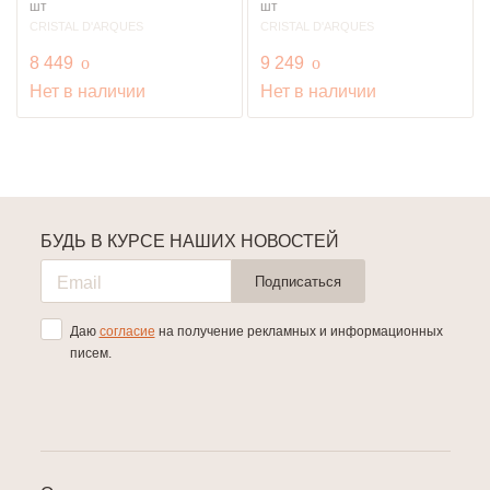
шт
шт
CRISTAL D'ARQUES
CRISTAL D'ARQUES
руб.
руб.
8 449
o
9 249
o
Нет в наличии
Нет в наличии
БУДЬ В КУРСЕ НАШИХ НОВОСТЕЙ
Подписаться
Даю
согласие
на получение рекламных и информационных
писем.