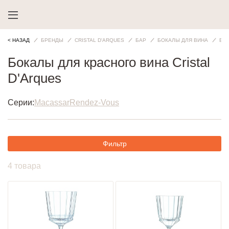
< НАЗАД
БРЕНДЫ
CRISTAL D'ARQUES
БАР
БОКАЛЫ ДЛЯ ВИНА
БО
Бокалы для красного вина Cristal
D'Arques
Серии:
Macassar
Rendez-Vous
Фильтр
4 товара