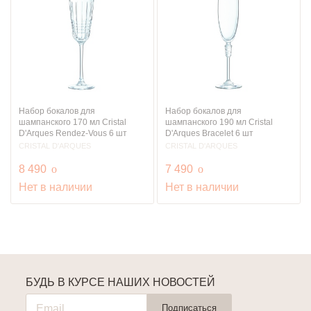
Набор бокалов для
Набор бокалов для
шампанского 170 мл Cristal
шампанского 190 мл Cristal
D'Arques Rendez-Vous 6 шт
D'Arques Bracelet 6 шт
CRISTAL D'ARQUES
CRISTAL D'ARQUES
руб.
руб.
8 490
o
7 490
o
Нет в наличии
Нет в наличии
БУДЬ В КУРСЕ НАШИХ НОВОСТЕЙ
Подписаться