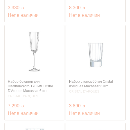
руб.
руб.
3 330
o
8 300
o
Нет в наличии
Нет в наличии
Набор бокалов для
Набор стопок 60 мл Cristal
шампанского 170 мл Cristal
d’Arques Macassar 6 шт
D'Arques Macassar 6 шт
CRISTAL D'ARQUES
CRISTAL D'ARQUES
руб.
руб.
7 290
o
3 890
o
Нет в наличии
Нет в наличии