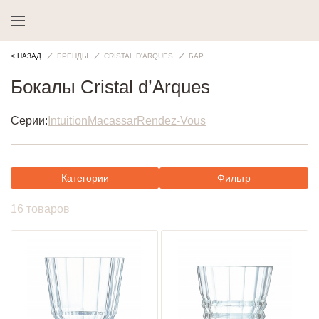
< НАЗАД
БРЕНДЫ
CRISTAL D'ARQUES
БАР
Бокалы Cristal d’Arques
Серии:
Intuition
Macassar
Rendez-Vous
Категории
Фильтр
16 товаров