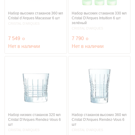
Набор высоких стаканов 360 мл
Набор высоких стаканов 330 мл
Cristal d’Arques Macassar 6 шт
Cristal D'Arques Intuition 6 шт
зелёный
CRISTAL D'ARQUES
CRISTAL D'ARQUES
руб.
руб.
7 549
o
7 790
o
Нет в наличии
Нет в наличии
Набор низких стаканов 320 мл
Набор стаканов высоких 360 мл
Cristal D'Arques Rendez-Vous 6
Cristal D'Arques Rendez-Vous 6
шт
шт
CRISTAL D'ARQUES
CRISTAL D'ARQUES