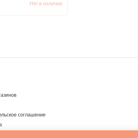
уб.
Нет в наличии
газинов
ельское соглашение
а