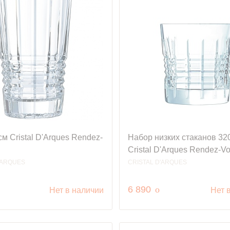
см Cristal D'Arques Rendez-
Набор низких стаканов 32
Cristal D'Arques Rendez-V
'ARQUES
CRISTAL D'ARQUES
уб.
руб.
6 890
o
Нет в наличии
Нет 