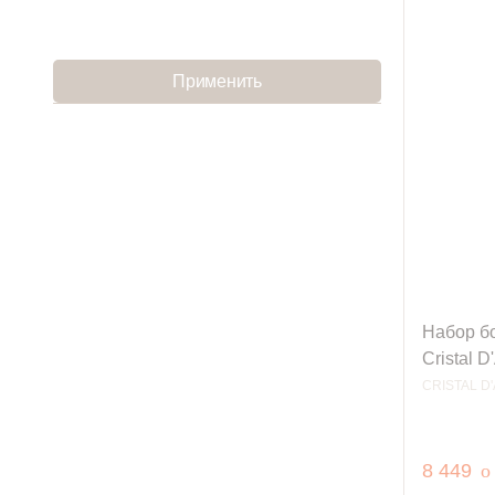
Применить
Набор б
Cristal 
CRISTAL D
р
8 449
o