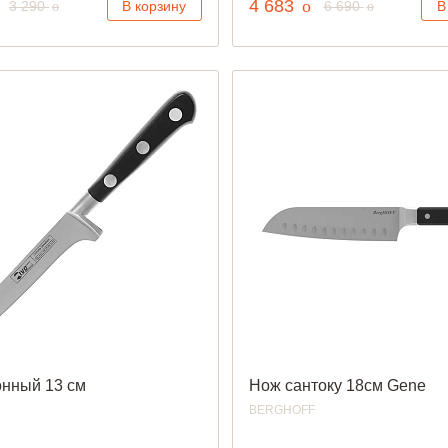
уб.
руб.
4 683
o
руб.
руб.
3 290
В корзину
6 690
В
o
o
онный 13 см
Нож сантоку 18см Gene
BERGHOFF