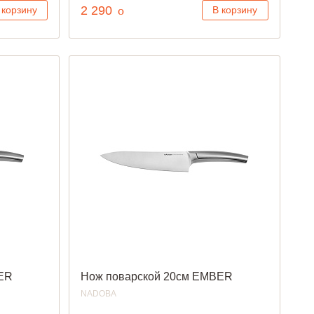
руб.
2 290
o
 корзину
В корзину
BER
Нож поварской 20см EMBER
NADOBA