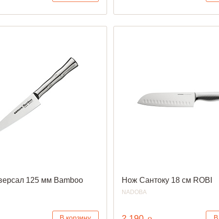
версал 125 мм Bamboo
Нож Сантоку 18 см ROBI
NADOBA
уб.
руб.
2 190
o
В корзину
В