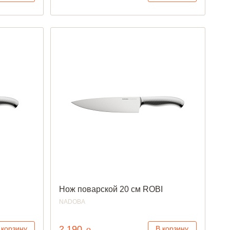
Нож поварской 20 см ROBI
NADOBA
руб.
2 190
o
 корзину
В корзину