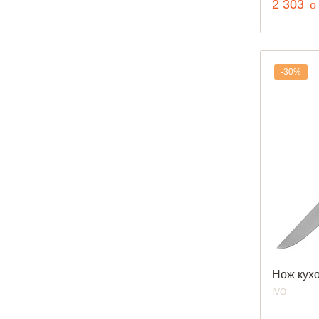
р
2 303
o
-30%
Нож кух
IVO