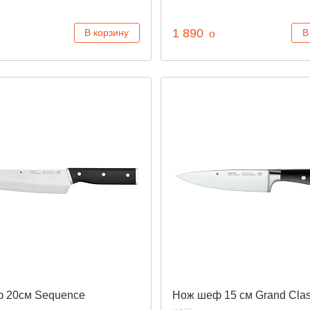
уб.
руб.
1 890
o
В корзину
В
 20см Sequence
Нож шеф 15 см Grand Cla