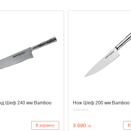
Желтые
Зеленые
Коричневые
Красные
нд Шеф 240 мм Bamboo
Нож Шеф 200 мм Bamboo
SAMURA
уб.
руб.
3 690
o
В корзину
В