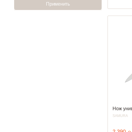
Применить
Нож уни
SAMURA
р
2 390
o