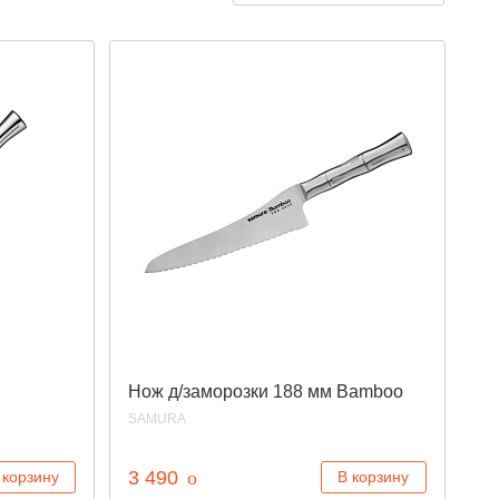
Серебристые
Серые
Нож д/заморозки 188 мм Bamboo
SAMURA
руб.
3 490
o
 корзину
В корзину