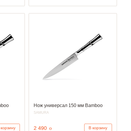
mboo
Нож универсал 150 мм Bamboo
SAMURA
руб.
2 490
o
 корзину
В корзину