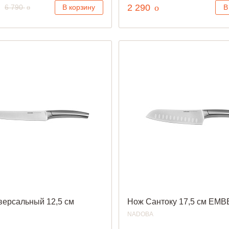
уб.
руб.
руб.
2 290
o
6 790
В корзину
В
o
версальный 12,5 см
Нож Сантоку 17,5 см EM
NADOBA