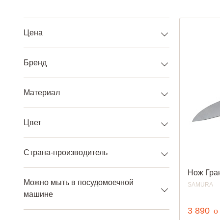
Из нержавеющей стали
С пластиковой ручкой
Черные
Цена
Бренд
Материал
Цвет
Страна-производитель
Нож Гра
Можно мыть в посудомоечной
SAMURA
машине
р
3 890
o