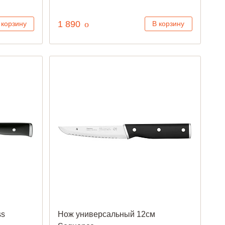
руб.
1 890
o
 корзину
В корзину
ss
Нож универсальный 12см