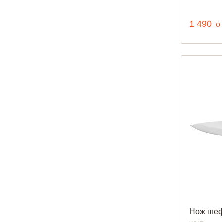
р
1 490
o
Нож шеф