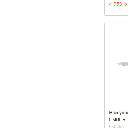
р
4 753
o
Нож уни
EMBER
NADOBA