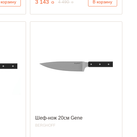
руб.
3 143
o
руб.
 корзину
4 490
В корзину
o
Шеф-нож 20см Gene
BERGHOFF