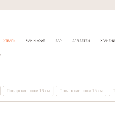
УТВАРЬ
ЧАЙ И КОФЕ
БАР
ДЛЯ ДЕТЕЙ
ХРАНЕН
И
Поварские ножи 16 см
Поварские ножи 15 см
П
С бакелитовой ручкой
С деревянной ручкой
Ме