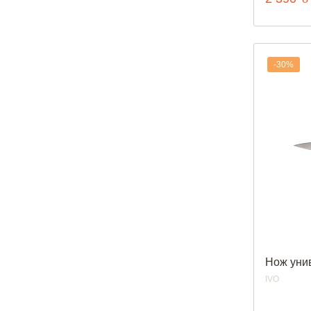
-30%
Нож уни
IVO