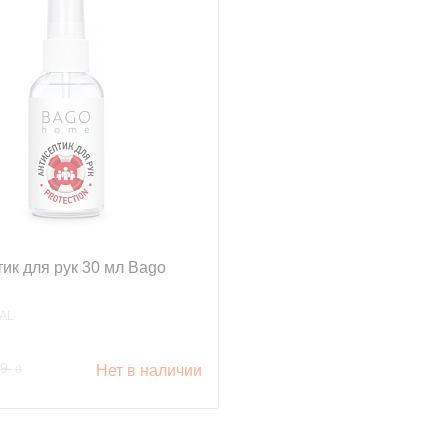
ик для рук 30 мл Bago
AL
руб.
99
o
Нет в наличии