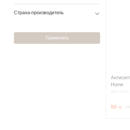
Страна-производитель
Применить
Антисепт
Home
WAX LYRIC
руб.
50
o
2