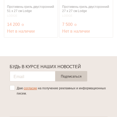
Противень-гриль двусторонний
Противень-гриль двусторонний
51 х 27 см Lodge
27 х 27 см Lodge
LODGE
LODGE
руб.
руб.
14 200
o
7 500
o
Нет в наличии
Нет в наличии
БУДЬ В КУРСЕ НАШИХ НОВОСТЕЙ
Подписаться
Даю
согласие
на получение рекламных и информационных
писем.