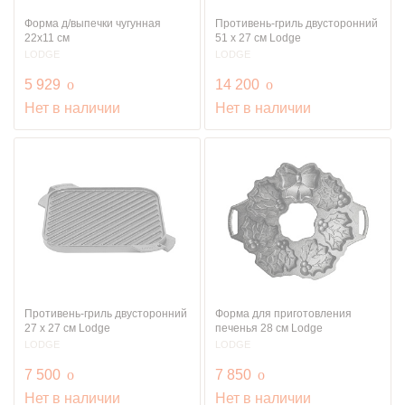
Форма д/выпечки чугунная
Противень-гриль двусторонний
22х11 см
51 х 27 см Lodge
LODGE
LODGE
руб.
руб.
5 929
o
14 200
o
Нет в наличии
Нет в наличии
Противень-гриль двусторонний
Форма для приготовления
27 х 27 см Lodge
печенья 28 см Lodge
LODGE
LODGE
руб.
руб.
7 500
o
7 850
o
Нет в наличии
Нет в наличии