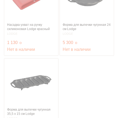
Насадка-ухват на ручку
Форма для выпечки чугунная 24
силиконовая Lodge красный
см Lodge
LODGE
LODGE
руб.
руб.
1 130
o
5 300
o
Нет в наличии
Нет в наличии
Форма для выпечки чугунная
35,5 х 15 см Lodge