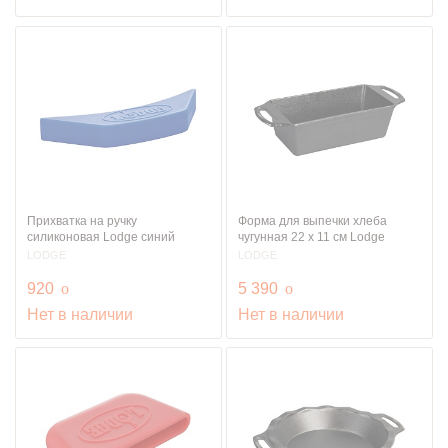
Прихватка на ручку
Форма для выпечки хлеба
силиконовая Lodge синий
чугунная 22 х 11 см Lodge
LODGE
LODGE
руб.
руб.
920
o
5 390
o
Нет в наличии
Нет в наличии