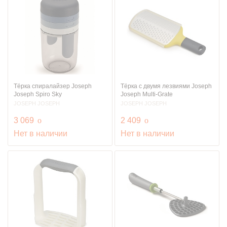
Тёрка спиралайзер Joseph
Тёрка с двумя лезвиями Joseph
Joseph Spiro Sky
Joseph Multi-Grate
JOSEPH JOSEPH
JOSEPH JOSEPH
руб.
руб.
3 069
o
2 409
o
Нет в наличии
Нет в наличии