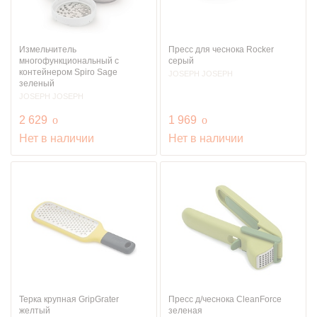
Измельчитель
Пресс для чеснока Rocker
многофункциональный с
серый
контейнером Spiro Sage
JOSEPH JOSEPH
зеленый
JOSEPH JOSEPH
руб.
руб.
2 629
o
1 969
o
Нет в наличии
Нет в наличии
Терка крупная GripGrater
Пресс д/чеснока CleanForce
желтый
зеленая