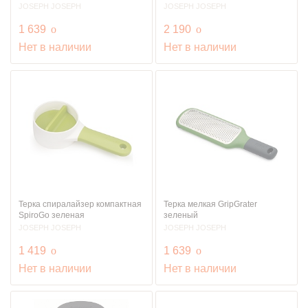
JOSEPH JOSEPH
JOSEPH JOSEPH
руб.
руб.
1 639
o
2 190
o
Нет в наличии
Нет в наличии
Терка спиралайзер компактная
Терка мелкая GripGrater
SpiroGo зеленая
зеленый
JOSEPH JOSEPH
JOSEPH JOSEPH
руб.
руб.
1 419
o
1 639
o
Нет в наличии
Нет в наличии