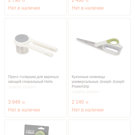
2 790
o
2 490
o
Нет в наличии
Нет в наличии
Пресс-толкушка для вареных
Кухонные ножницы
овощей спиральный Helix
универсальные Joseph Joseph
PowerGrip
JOSEPH JOSEPH
JOSEPH JOSEPH
руб.
руб.
3 949
o
2 140
o
Нет в наличии
Нет в наличии