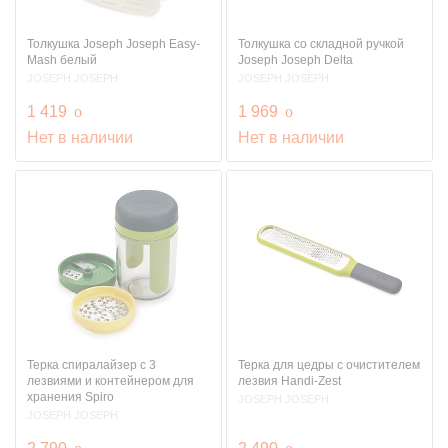
Толкушка Joseph Joseph Easy-
Толкушка со складной ручкой
Mash белый
Joseph Joseph Delta
JOSEPH JOSEPH
JOSEPH JOSEPH
руб.
руб.
1 419
o
1 969
o
Нет в наличии
Нет в наличии
Терка спиралайзер с 3
Терка для цедры с очистителем
лезвиями и контейнером для
лезвия Handi-Zest
хранения Spiro
JOSEPH JOSEPH
JOSEPH JOSEPH
руб.
руб.