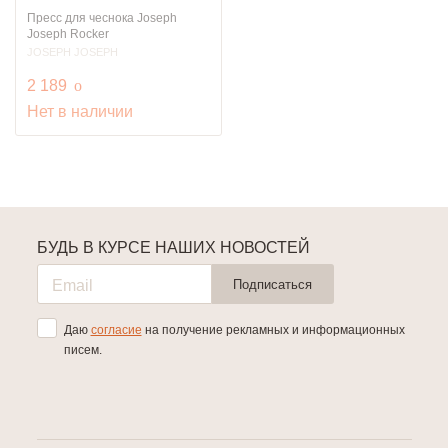
Пресс для чеснока Joseph
Joseph Rocker
JOSEPH JOSEPH
руб.
2 189
o
Нет в наличии
БУДЬ В КУРСЕ НАШИХ НОВОСТЕЙ
Подписаться
Даю
согласие
на получение рекламных и информационных
писем.