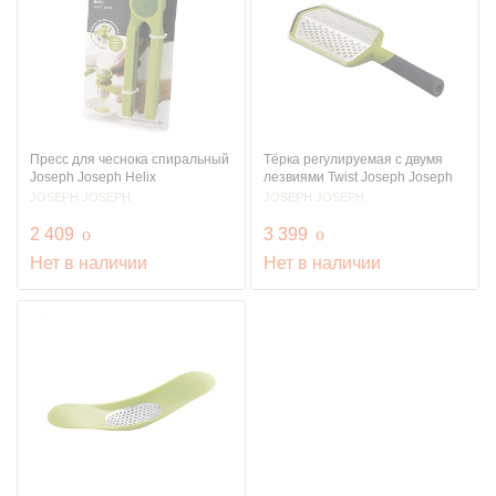
Пресс для чеснока спиральный
Тёрка регулируемая с двумя
Joseph Joseph Helix
лезвиями Twist Joseph Joseph
JOSEPH JOSEPH
JOSEPH JOSEPH
руб.
руб.
2 409
o
3 399
o
Нет в наличии
Нет в наличии