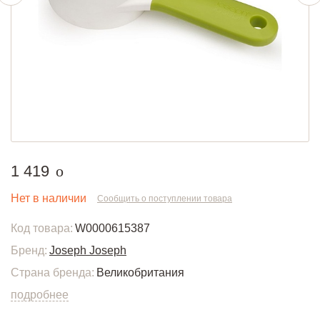
руб.
1 419
o
Нет в наличии
Сообщить о поступлении товара
Код товара:
W0000615387
Бренд:
Joseph Joseph
Страна бренда:
Великобритания
подробнее