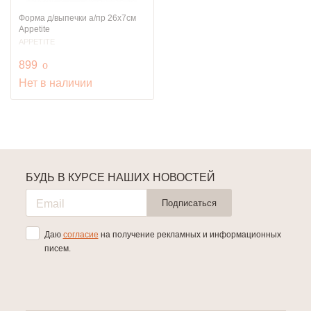
Форма д/выпечки а/пр 26х7см
Appetite
APPETITE
руб.
899
o
Нет в наличии
БУДЬ В КУРСЕ НАШИХ НОВОСТЕЙ
Подписаться
Даю
согласие
на получение рекламных и информационных
писем.