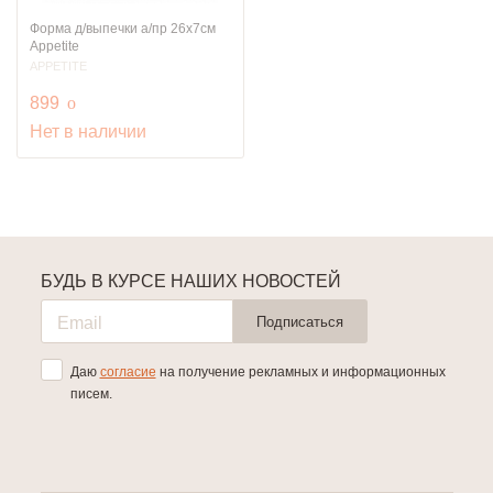
Форма д/выпечки а/пр 26х7см
Appetite
APPETITE
руб.
899
o
Нет в наличии
БУДЬ В КУРСЕ НАШИХ НОВОСТЕЙ
Подписаться
Даю
согласие
на получение рекламных и информационных
писем.