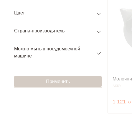
Цвет
Страна-производитель
Можно мыть в посудомоечной
машине
Молочни
Применить
АККУ
р
1 121
o