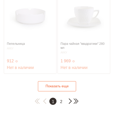
Пепельница
Пара чайная "квадратики" 280
мл
АККУ
АККУ
руб.
руб.
912
o
1 969
o
Нет в наличии
Нет в наличии
Показать еще
1
2