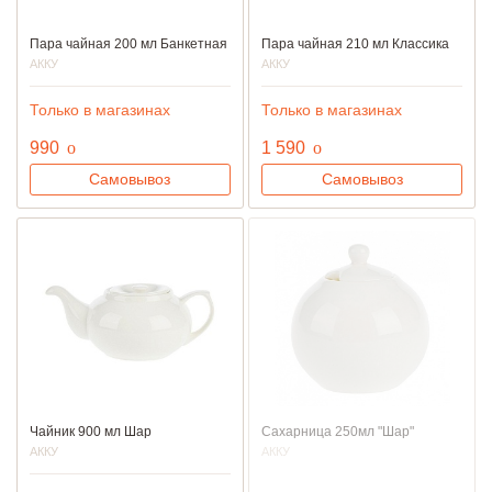
Пара чайная 200 мл Банкетная
Пара чайная 210 мл Классика
АККУ
АККУ
Только в магазинах
Только в магазинах
руб.
руб.
990
o
1 590
o
Самовывоз
Самовывоз
Чайник 900 мл Шар
Сахарница 250мл "Шар"
АККУ
АККУ