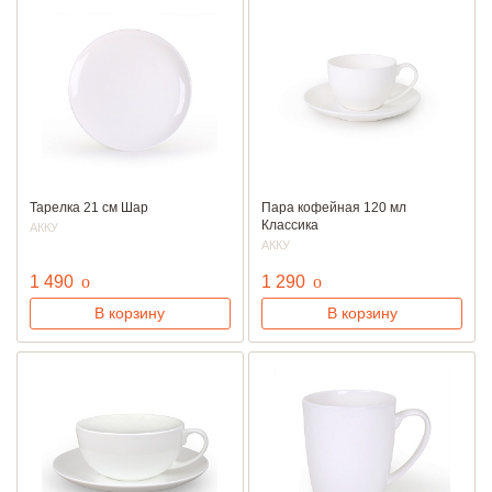
Тарелка 21 см Шар
Пара кофейная 120 мл
Классика
АККУ
АККУ
руб.
руб.
1 490
o
1 290
o
В корзину
В корзину