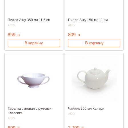
Пиала Акку 350 мл 11,5 см
Пиала Акку 150 мл 11 см
АККУ
АККУ
руб.
руб.
859
o
809
o
В корзину
В корзину
Тарелка суповая с ручками
Чайник 950 мл Кантри
Классика
АККУ
АККУ
руб.
руб.
699
o
2 790
o