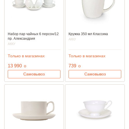
Набор пар чайных 6 персон/12
Кружка 350 мл Классика
пр. Александрия
АККУ
АККУ
Только в магазинах
Только в магазинах
руб.
руб.
13 990
o
739
o
Самовывоз
Самовывоз