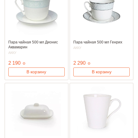
Пара чайная 500 мл Дионис
Пара чайная 500 мл Генрих
Аквамарин
АККУ
АККУ
руб.
руб.
2 190
o
2 290
o
В корзину
В корзину