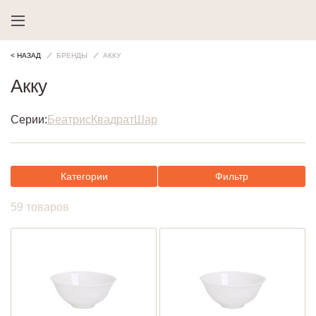
< НАЗАД
БРЕНДЫ
АККУ
Акку
Серии:
Беатрис
Квадрат
Шар
Категории
Фильтр
59 товаров