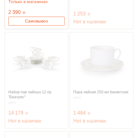
Только в магазинах
руб.
2 390
o
руб.
1 253
o
Самовывоз
Нет в наличии
Набор пар чайных 12 пр
Пара чайная 250 мл банкетная
"Беатрис"
АККУ
АККУ
руб.
руб.
14 179
o
1 484
o
Нет в наличии
Нет в наличии