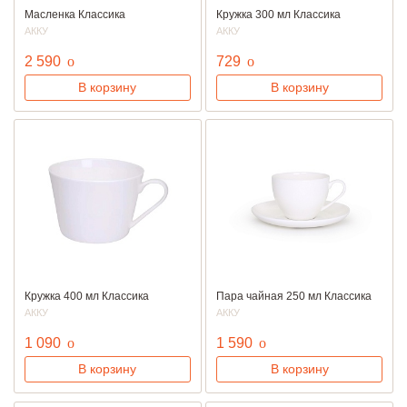
Масленка Классика
Кружка 300 мл Классика
АККУ
АККУ
руб.
руб.
2 590
o
729
o
В корзину
В корзину
Кружка 400 мл Классика
Пара чайная 250 мл Классика
АККУ
АККУ
руб.
руб.
1 090
o
1 590
o
В корзину
В корзину