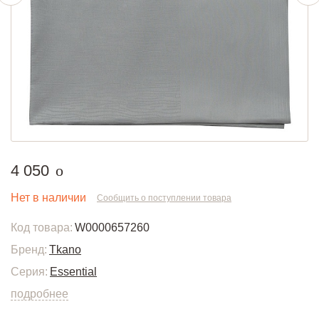
руб.
4 050
o
Нет в наличии
Сообщить о поступлении товара
Код товара:
W0000657260
Бренд:
Tkano
Серия:
Essential
подробнее