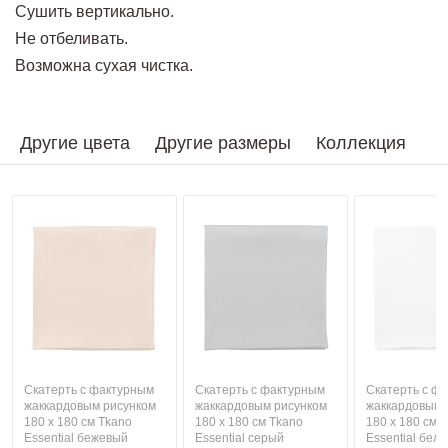
Сушить вертикально.
Не отбеливать.
Возможна сухая чистка.
Другие цвета
Другие размеры
Коллекция
Скатерть с фактурным
Скатерть с фактурным
Скатерть с ф
жаккардовым рисунком
жаккардовым рисунком
жаккардовым 
180 х 180 см Tkano
180 х 180 см Tkano
180 х 180 см 
Essential бежевый
Essential серый
Essential бел