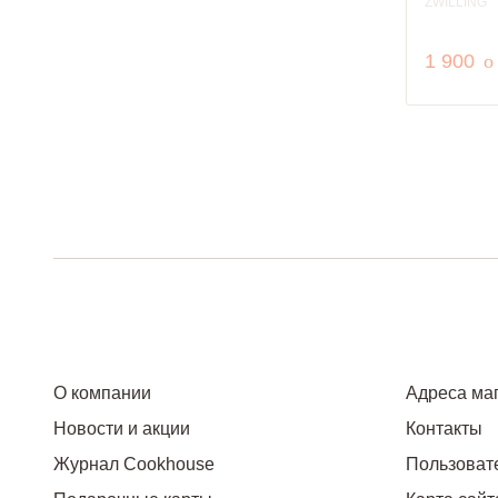
ZWILLING
р
1 900
o
О компании
Адреса ма
Новости и акции
Контакты
Журнал Cookhouse
Пользоват