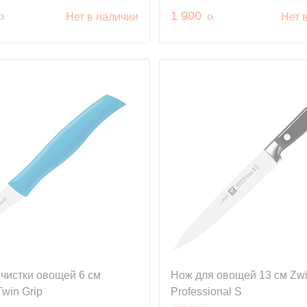
руб.
руб.
o
1 900
o
Нет в наличии
Нет 
чистки овощей 6 см
Нож для овощей 13 см Zwil
Twin Grip
Professional S