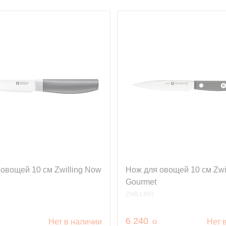
овощей 10 cм Zwilling Now
Нож для овощей 10 cм Zwil
Gourmet
ZWILLING
уб.
руб.
6 240
o
Нет в наличии
Нет 