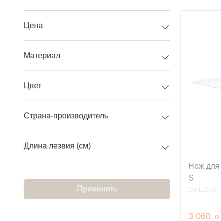
Цена
Материал
Цвет
Страна-производитель
Длина лезвия (см)
Нож для 
S
Применить
ZWILLING
р
3 060
o