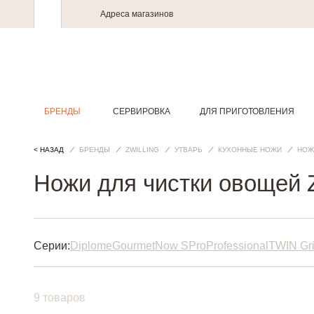
Адреса магазинов
БРЕНДЫ
СЕРВИРОВКА
ДЛЯ ПРИГОТОВЛЕНИЯ
< НАЗАД
БРЕНДЫ
ZWILLING
УТВАРЬ
КУХОННЫЕ НОЖИ
НОЖ
Ножи для чистки овощей Z
Серии:
Diplome
Gourmet
Now S
Pro
Professional
TWIN Gr
9 товаров