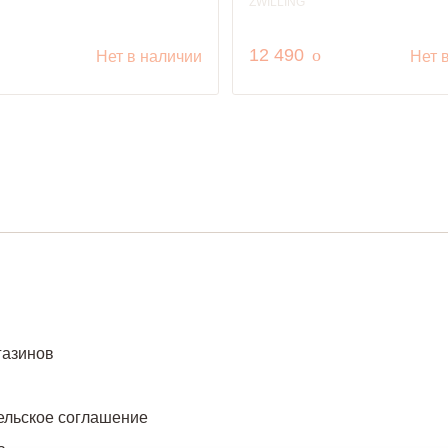
ZWILLING
уб.
руб.
12 490
o
Нет в наличии
Нет 
газинов
ельское соглашение