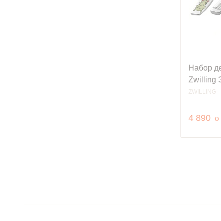
Набор д
Zwilling
ZWILLING
р
4 890
o