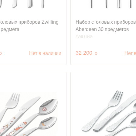
оловых приборов Zwilling
Набор столовых приборов 
предмета
Aberdeen 30 предметов
ZWILLING
руб.
руб.
o
32 200
o
Нет в наличии
Нет 