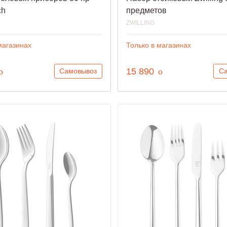
ch
предметов
ZWILLING
магазинах
Только в магазинах
руб.
руб.
o
15 890
o
Самовывоз
С