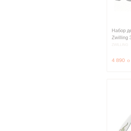
Набор д
Zwilling
ZWILLING
р
4 890
o