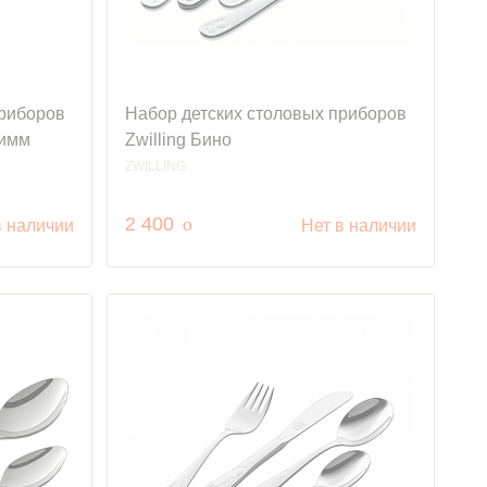
приборов
Набор детских столовых приборов
римм
Zwilling Бино
ZWILLING
руб.
2 400
o
в наличии
Нет в наличии