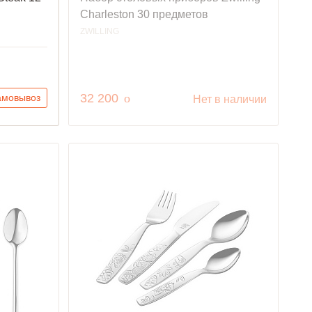
Charleston 30 предметов
ZWILLING
руб.
32 200
o
амовывоз
Нет в наличии