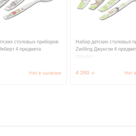
етских столовых приборов
Набор детских столовых 
 Экберт 4 предмета
Zwilling Джунгли 4 предме
ZWILLING
уб.
руб.
4 260
o
Нет в наличии
Нет 