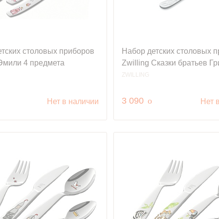
етских столовых приборов
Набор детских столовых 
 Эмили 4 предмета
Zwilling Сказки братьев Г
ZWILLING
уб.
руб.
3 090
o
Нет в наличии
Нет 