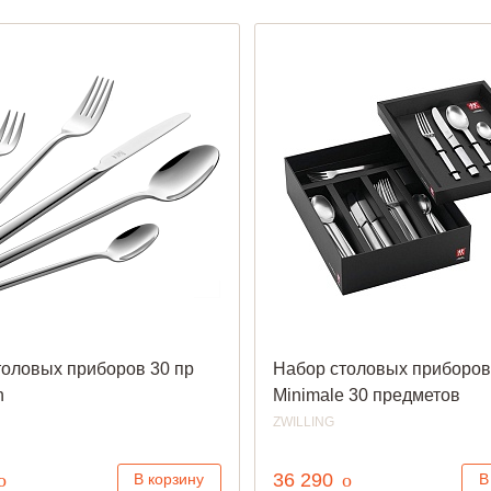
толовых приборов 30 пр
Набор столовых приборов 
n
Minimale 30 предметов
ZWILLING
руб.
руб.
o
36 290
o
В корзину
В