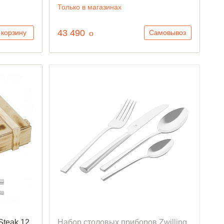
Только в магазинах
руб.
43 490
o
 корзину
Самовывоз
Steak 12
Набор столовых приборов Zwilling