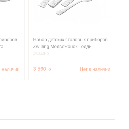
приборов
Набор детских столовых приборов
та
Zwilling Медвежонок Тедди
ZWILLING
руб.
3 560
o
в наличии
Нет в наличии