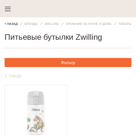
< НАЗАД
БРЕНДЫ
ZWILLING
ХРАНЕНИЕ НА КУХНЕ И ДОМА
ТОВАРЫ В 
Питьевые бутылки Zwilling
Фильтр
1 товар