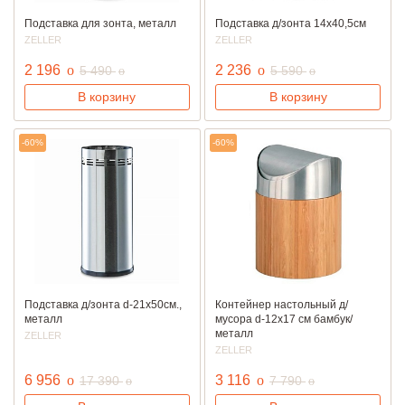
Подставка для зонта, металл
Подставка д/зонта 14х40,5см
ZELLER
ZELLER
руб.
руб.
2 196
o
руб.
2 236
o
руб.
5 490
5 590
o
o
В корзину
В корзину
-60%
-60%
Подставка д/зонта d-21х50см.,
Контейнер настольный д/
металл
мусора d-12х17 см бамбук/
металл
ZELLER
ZELLER
руб.
руб.
6 956
o
руб.
3 116
o
руб.
17 390
7 790
o
o