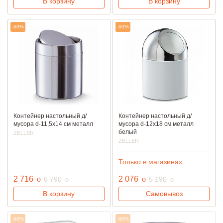
В корзину
В корзину
-60%
-60%
Контейнер настольный д/
Контейнер настольный д/
мусора d-11,5х14 см металл
мусора d-12х18 см металл
белый
ZELLER
ZELLER
Только в магазинах
руб.
руб.
2 716
o
руб.
2 076
o
руб.
6 790
5 190
o
o
В корзину
Самовывоз
-60%
-60%