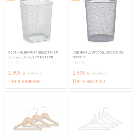
Корзина д/бумаг квадратная
Корзина д/мусора, 29,5х35см
26,8x26,8х35,5 см металл
металл
ZELLER
ZELLER
руб.
руб.
1 996
o
руб.
1 596
o
руб.
4 990
3 990
o
o
Нет в наличии
Нет в наличии