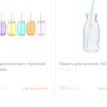
для напитков с трубочкой
Ёмкость для напитков 250 
eller
ZELLER
.
руб.
212
o
руб.
руб.
979
529
o
o
Нет в наличии
Нет 