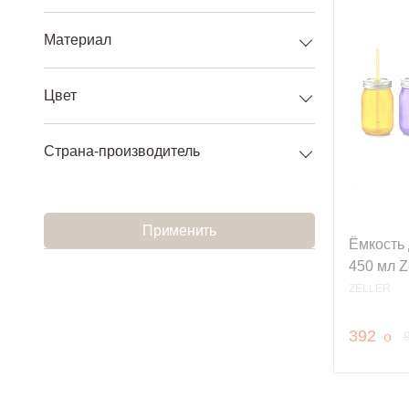
Материал
Цвет
Страна-производитель
Применить
Ёмкость 
450 мл Z
ZELLER
руб
392
o