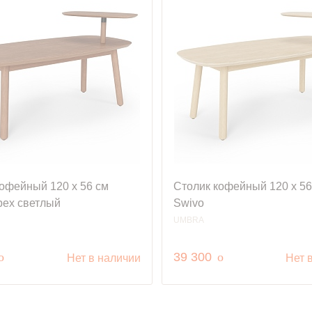
офейный 120 х 56 см
Столик кофейный 120 x 5
рех светлый
Swivo
UMBRA
руб.
руб.
o
39 300
o
Нет в наличии
Нет 