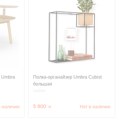
6 Umbra
Полка-органайзер Umbra Cubist
большая
UMBRA
руб.
5 800
o
в наличии
Нет в наличии