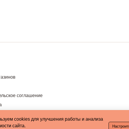
газинов
ельское соглашение
а
ьзуем cookies для улучшения работы и анализа
ости сайта.
Настроит