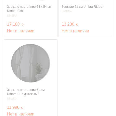
Зеркало настенное 64 x 54 см
Зеркало 61 см Umbra Ridge
Umbra Echo
UMBRA
UMBRA
руб.
руб.
17 100
o
13 200
o
Нет в наличии
Нет в наличии
Зеркало настенное 61 см
Umbra Hub дымчатый
UMBRA
руб.
11 990
o
Нет в наличии