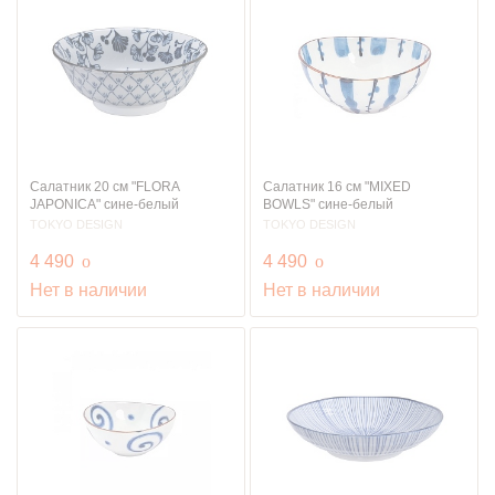
Салатник 20 см "FLORA
Салатник 16 см "MIXED
JAPONICA" сине-белый
BOWLS" сине-белый
TOKYO DESIGN
TOKYO DESIGN
руб.
руб.
4 490
o
4 490
o
Нет в наличии
Нет в наличии