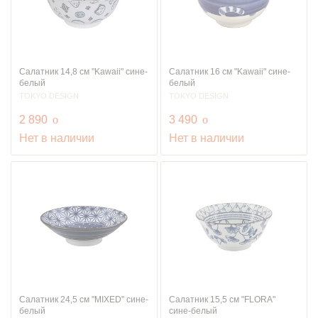
Салатник 14,8 см "Kawaii" сине-
Салатник 16 см "Kawaii" сине-
белый
белый
TOKYO DESIGN
TOKYO DESIGN
руб.
руб.
2 890
o
3 490
o
Нет в наличии
Нет в наличии
Салатник 24,5 см "MIXED" сине-
Салатник 15,5 см "FLORA"
белый
сине-белый