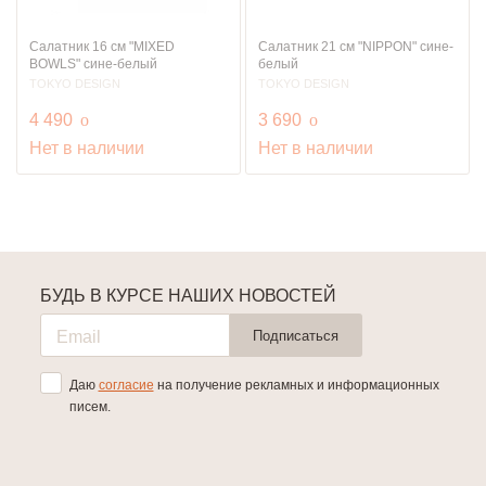
Салатник 16 см "MIXED
Салатник 21 см "NIPPON" сине-
BOWLS" сине-белый
белый
TOKYO DESIGN
TOKYO DESIGN
руб.
руб.
4 490
o
3 690
o
Нет в наличии
Нет в наличии
БУДЬ В КУРСЕ НАШИХ НОВОСТЕЙ
Подписаться
Даю
согласие
на получение рекламных и информационных
писем.