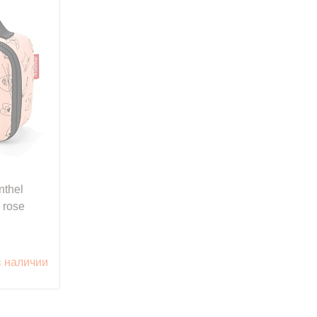
nthel
 rose
в наличии