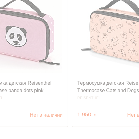
ка детская Reisenthel
Термосумка детская Reise
se panda dots pink
Thermocase Cats and Dogs
EL
REISENTHEL
уб.
руб.
1 950
o
Нет в наличии
Нет 