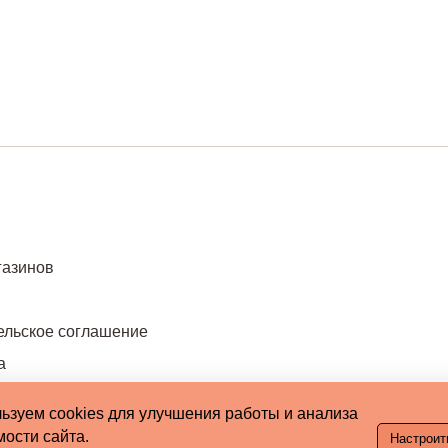
газинов
ельское соглашение
а
ьзуем cookies для улучшения работы и анализа
ости сайта.
Настроит