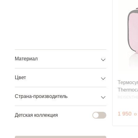
Материал
Цвет
Термосум
Thermoca
Страна-производитель
REISENTH
р
1 950
o
Детская коллекция