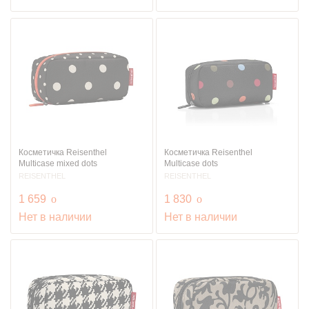
Косметичка Reisenthel
Косметичка Reisenthel
Multicase mixed dots
Multicase dots
REISENTHEL
REISENTHEL
руб.
руб.
1 659
o
1 830
o
Нет в наличии
Нет в наличии