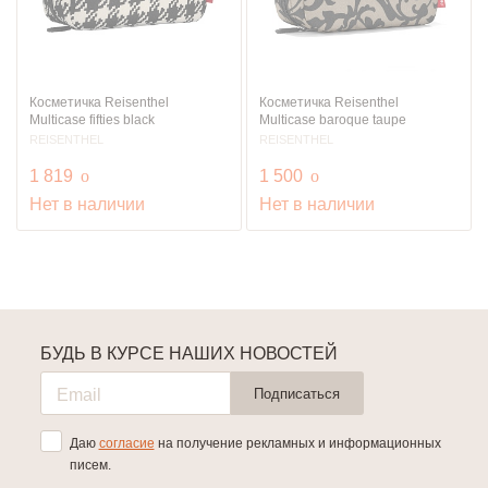
Косметичка Reisenthel
Косметичка Reisenthel
Multicase fifties black
Multicase baroque taupe
REISENTHEL
REISENTHEL
руб.
руб.
1 819
o
1 500
o
Нет в наличии
Нет в наличии
БУДЬ В КУРСЕ НАШИХ НОВОСТЕЙ
Подписаться
Даю
согласие
на получение рекламных и информационных
писем.