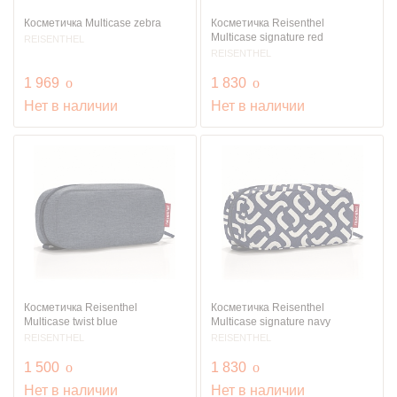
Косметичка Multicase zebra
Косметичка Reisenthel
Multicase signature red
REISENTHEL
REISENTHEL
руб.
руб.
1 969
o
1 830
o
Нет в наличии
Нет в наличии
Косметичка Reisenthel
Косметичка Reisenthel
Multicase twist blue
Multicase signature navy
REISENTHEL
REISENTHEL
руб.
руб.
1 500
o
1 830
o
Нет в наличии
Нет в наличии