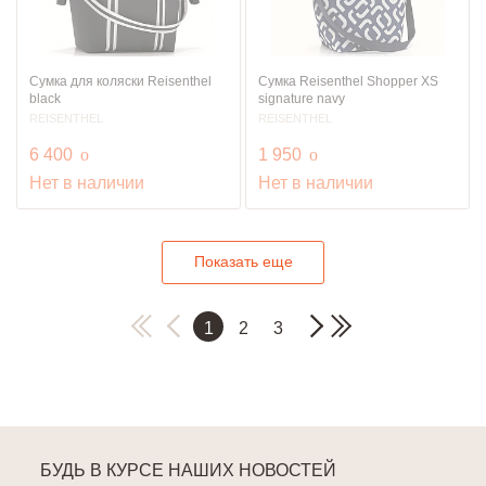
Сумка для коляски Reisenthel
Сумка Reisenthel Shopper XS
black
signature navy
REISENTHEL
REISENTHEL
руб.
руб.
6 400
o
1 950
o
Нет в наличии
Нет в наличии
Показать еще
1
2
3
БУДЬ В КУРСЕ НАШИХ НОВОСТЕЙ