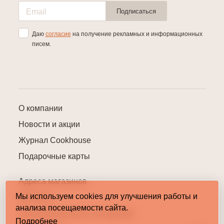
Подписаться
Даю
согласие
на получение рекламных и информационных
писем.
О компании
Новости и акции
Журнал Cookhouse
Подарочные карты
Адреса магазинов
Мы используем cookies для улучшения работы и
Контакты
анализа посещаемости сайта.
Пользовательское соглашение
Подробнее