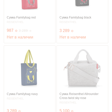
Сумка Familybag red
Сумка Familybag black
REISENTHEL
REISENTHEL
руб.
987
o
руб.
руб.
3 289
3 289
o
o
Нет в наличии
Нет в наличии
Сумка Familybag navy
Сумка Reisenthel Allrounder
Cross twist sky rose
REISENTHEL
REISENTHEL
руб.
руб.
3 289
o
5 100
o