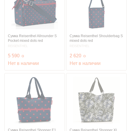
Сумка Reisenthel Allrounder S
Сумка Reisenthel Shoulderbag S
Pocket mixed dots red
mixed dots red
REISENTHEL
REISENTHEL
руб.
руб.
5 590
o
2 620
o
Нет в наличии
Нет в наличии
Сумка Reisenthel Shopper E1
Сумка Reisenthel Shopper XL