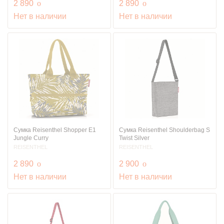
руб.
руб.
2 890
o
2 890
o
Нет в наличии
Нет в наличии
Сумка Reisenthel Shopper E1
Сумка Reisenthel Shoulderbag S
Jungle Curry
Twist Silver
REISENTHEL
REISENTHEL
руб.
руб.
2 890
o
2 900
o
Нет в наличии
Нет в наличии