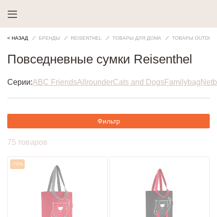
< НАЗАД
БРЕНДЫ
REISENTHEL
ТОВАРЫ ДЛЯ ДОМА
ТОВАРЫ OUTDOO
Повседневные сумки Reisenthel
Серии:
ABC Friends
Allrounder
Cats and Dogs
Familybag
Net
Фильтр
75 товаров
-70%