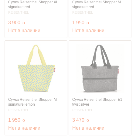
Сумка Reisenthel Shopper XL
Сумка Reisenthel Shopper M
signature red
signature red
REISENTHEL
REISENTHEL
руб.
руб.
3 900
o
1 950
o
Нет в наличии
Нет в наличии
Сумка Reisenthel Shopper M
Сумка Reisenthel Shopper E1
signature lemon
twist silver
REISENTHEL
REISENTHEL
руб.
руб.
1 950
o
3 470
o
Нет в наличии
Нет в наличии