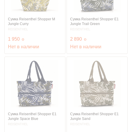
Сумка Reisenthel Shopper M
Сумка Reisenthel Shopper E1
Jungle Curry
Jungle Trail Green
REISENTHEL
REISENTHEL
руб.
руб.
1 950
o
2 890
o
Нет в наличии
Нет в наличии
Сумка Reisenthel Shopper E1
Сумка Reisenthel Shopper E1
Jungle Space Blue
Jungle Sand
REISENTHEL
REISENTHEL