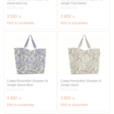
mixed dots red
Jungle Trail Green
REISENTHEL
REISENTHEL
руб.
руб.
3 500
o
3 900
o
Нет в наличии
Нет в наличии
Сумка Reisenthel Shopper Xl
Сумка Reisenthel Shopper Xl
Jungle Space Blue
Jungle Sand
REISENTHEL
REISENTHEL
руб.
руб.
3 900
o
3 900
o
Нет в наличии
Нет в наличии