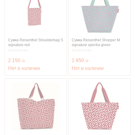
Сумка Reisenthel Shoulderbag S
Сумка Reisenthel Shopper M
signature red
signature spectra green
REISENTHEL
REISENTHEL
руб.
руб.
2 150
o
1 950
o
Нет в наличии
Нет в наличии