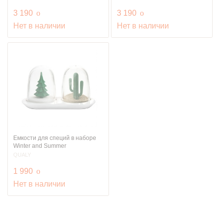
руб.
руб.
3 190
o
3 190
o
Нет в наличии
Нет в наличии
Емкости для специй в наборе
Winter and Summer
QUALY
руб.
1 990
o
Нет в наличии