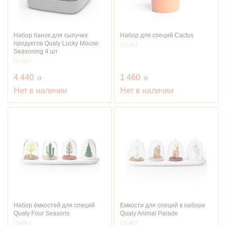
Набор банок для сыпучих
Набор для специй Cactus
продуктов Qualy Lucky Mouse
QUALY
Seasoning 4 шт
QUALY
руб.
руб.
4 440
o
1 460
o
Нет в наличии
Нет в наличии
Набор ёмкостей для специй
Емкости для специй в наборе
Qualy Four Seasons
Qualy Animal Parade
QUALY
QUALY