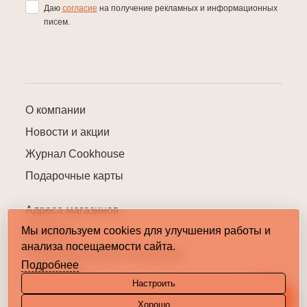
Даю
согласие
на получение рекламных и информационных
писем.
О компании
Новости и акции
Журнал Cookhouse
Подарочные карты
Адреса магазинов
Мы используем cookies для улучшения работы и
Контакты
анализа посещаемости сайта.
Пользовательское соглашение
Подробнее
Карта сайта
Настроить
Хорошо