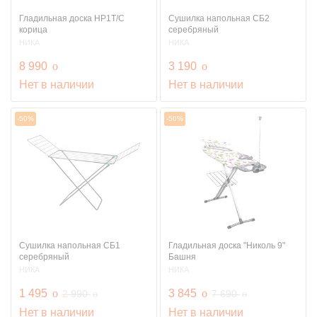
Гладильная доска HP1T/С
Сушилка напольная СБ2
корица
серебряный
НИКА
НИКА
руб.
руб.
8 990
o
3 190
o
Нет в наличии
Нет в наличии
-50%
-50%
Сушилка напольная СБ1
Гладильная доска "Николь 9"
серебряный
Башня
НИКА
НИКА
руб.
руб.
1 495
o
руб.
3 845
o
руб.
2 990
7 690
o
o
Нет в наличии
Нет в наличии