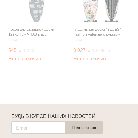
Чехол д/гладильной доски
Гладильная доска "BLUES"
129х54 см ЧПА3 в асс
Fashion Valensia с рукавом
НИКА
НИКА
руб.
руб.
545
o
руб.
3 027
o
руб.
1 090
10 090
o
o
Нет в наличии
Нет в наличии
БУДЬ В КУРСЕ НАШИХ НОВОСТЕЙ
Подписаться