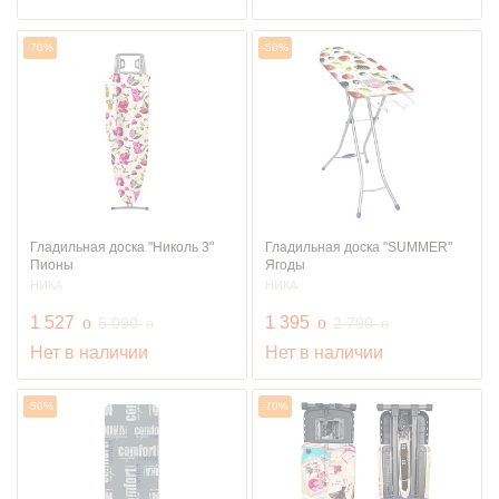
-70%
-50%
Гладильная доска "Николь 3"
Гладильная доска "SUMMER"
Пионы
Ягоды
НИКА
НИКА
руб.
руб.
1 527
o
руб.
1 395
o
руб.
5 090
2 790
o
o
Нет в наличии
Нет в наличии
-50%
-70%