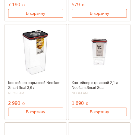
руб.
руб.
7 190
o
579
o
В корзину
В корзину
Контейнер с крышкой Neoflam
Контейнер с крышкой 2,1 л
Smart Seal 3,6 л
Neoflam Smart Seal
NEOFLAM
NEOFLAM
руб.
руб.
2 990
o
1 690
o
В корзину
В корзину