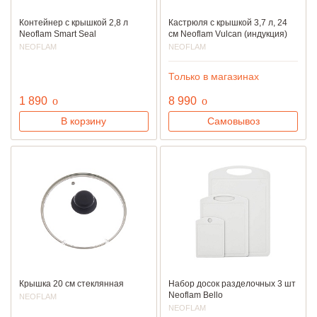
Контейнер с крышкой 2,8 л
Кастрюля с крышкой 3,7 л, 24
Neoflam Smart Seal
см Neoflam Vulcan (индукция)
NEOFLAM
NEOFLAM
Только в магазинах
руб.
руб.
1 890
o
8 990
o
В корзину
Самовывоз
Крышка 20 см стеклянная
Набор досок разделочных 3 шт
Neoflam Bello
NEOFLAM
NEOFLAM