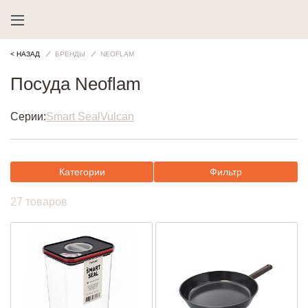
< НАЗАД
БРЕНДЫ
NEOFLAM
Посуда Neoflam
Серии:
Smart Seal
Vulcan
Категории
Фильтр
27 товаров