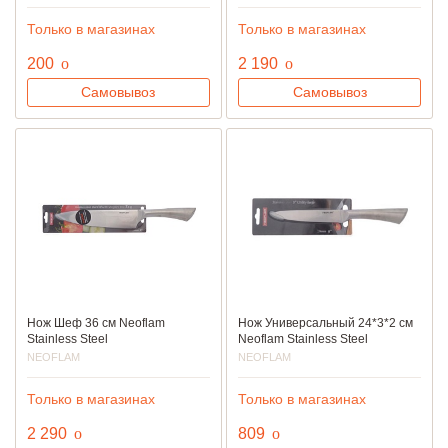
Только в магазинах
Только в магазинах
руб.
руб.
200
o
2 190
o
Самовывоз
Самовывоз
Нож Шеф 36 см Neoflam
Нож Универсальный 24*3*2 см
Stainless Steel
Neoflam Stainless Steel
NEOFLAM
NEOFLAM
Только в магазинах
Только в магазинах
руб.
руб.
2 290
o
809
o