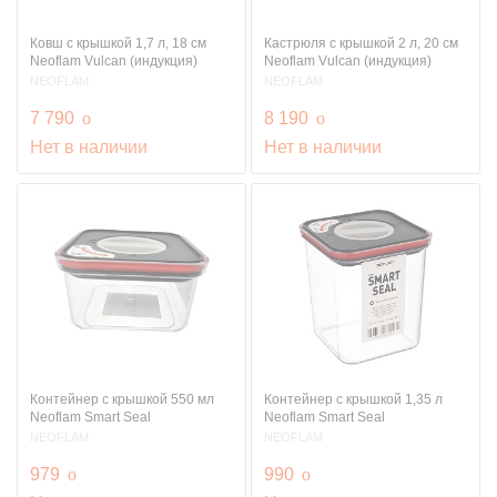
Ковш с крышкой 1,7 л, 18 см
Кастрюля с крышкой 2 л, 20 см
Neoflam Vulcan (индукция)
Neoflam Vulcan (индукция)
NEOFLAM
NEOFLAM
руб.
руб.
7 790
o
8 190
o
Нет в наличии
Нет в наличии
Контейнер с крышкой 550 мл
Контейнер с крышкой 1,35 л
Neoflam Smart Seal
Neoflam Smart Seal
NEOFLAM
NEOFLAM
руб.
руб.
979
o
990
o