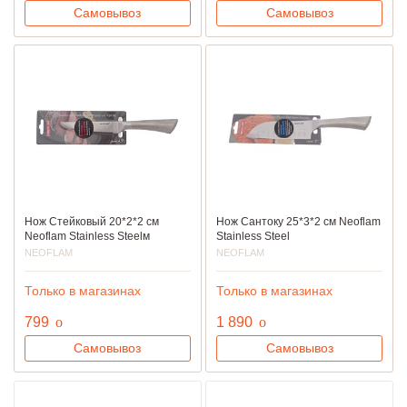
Самовывоз
Самовывоз
Нож Стейковый 20*2*2 см
Нож Сантоку 25*3*2 см Neoflam
Neoflam Stainless Steelм
Stainless Steel
NEOFLAM
NEOFLAM
Только в магазинах
Только в магазинах
руб.
руб.
799
o
1 890
o
Самовывоз
Самовывоз