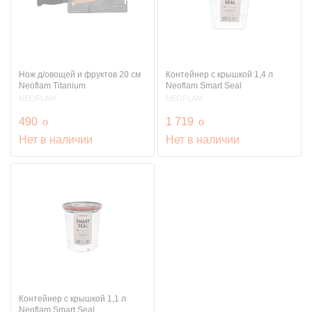
Нож д/овощей и фруктов 20 см
Контейнер с крышкой 1,4 л
Neoflam Titanium
Neoflam Smart Seal
NEOFLAM
NEOFLAM
руб.
руб.
490
o
1 719
o
Нет в наличии
Нет в наличии
Контейнер с крышкой 1,1 л
Neoflam Smart Seal