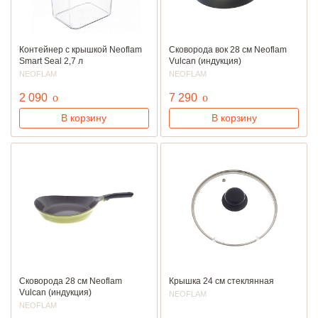
Контейнер с крышкой Neoflam
Сковорода вок 28 см Neoflam
Smart Seal 2,7 л
Vulcan (индукция)
NEOFLAM
NEOFLAM
руб.
руб.
2 090
o
7 290
o
В корзину
В корзину
Сковорода 28 см Neoflam
Крышка 24 см стеклянная
Vulcan (индукция)
NEOFLAM
NEOFLAM