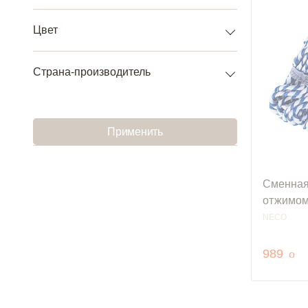
Цвет
Страна-производитель
Применить
Сменная
отжимом
NECO
руб
989
o