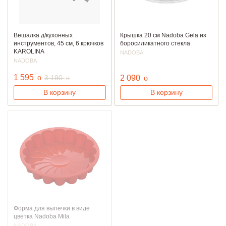
Вешалка д/кухонных
Крышка 20 см Nadoba Gela из
инструментов, 45 см, 6 крючков
боросиликатного стекла
KAROLINA
NADOBA
NADOBA
руб.
1 595
o
руб.
руб.
3 190
2 090
o
o
В корзину
В корзину
Форма для выпечки в виде
цветка Nadoba Mila
NADOBA