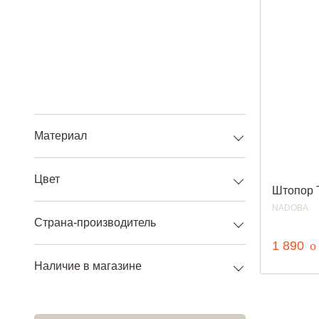
Материал
Цвет
Штопор 
NADOBA
Страна-производитель
р
1 890
o
Наличие в магазине