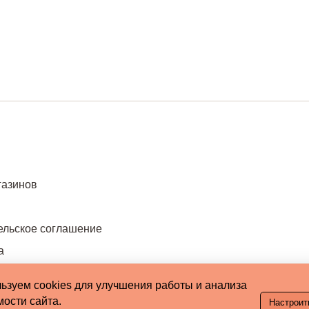
газинов
ельское соглашение
а
ьзуем cookies для улучшения работы и анализа
ости сайта.
Настроит