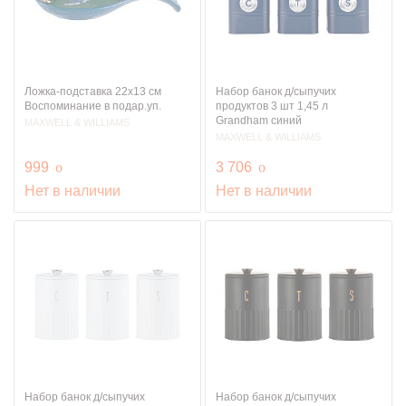
Ложка-подставка 22х13 см
Набор банок д/сыпучих
Воспоминание в подар.уп.
продуктов 3 шт 1,45 л
Grandham синий
MAXWELL & WILLIAMS
MAXWELL & WILLIAMS
руб.
руб.
999
o
3 706
o
Нет в наличии
Нет в наличии
Набор банок д/сыпучих
Набор банок д/сыпучих