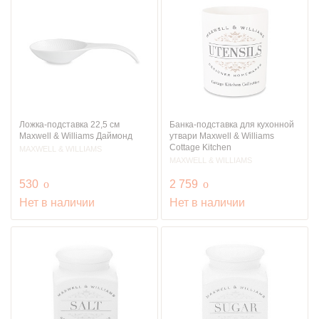
Ложка-подставка 22,5 см
Банка-подставка для кухонной
Maxwell & Williams Даймонд
утвари Maxwell & Williams
Cottage Kitchen
MAXWELL & WILLIAMS
MAXWELL & WILLIAMS
руб.
руб.
530
o
2 759
o
Нет в наличии
Нет в наличии