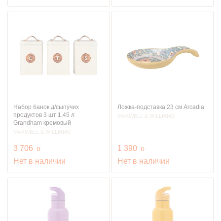
Набор банок д/сыпучих
Ложка-подставка 23 см Arcadia
продуктов 3 шт 1,45 л
MAXWELL & WILLIAMS
Grandham кремовый
MAXWELL & WILLIAMS
руб.
руб.
3 706
o
1 390
o
Нет в наличии
Нет в наличии