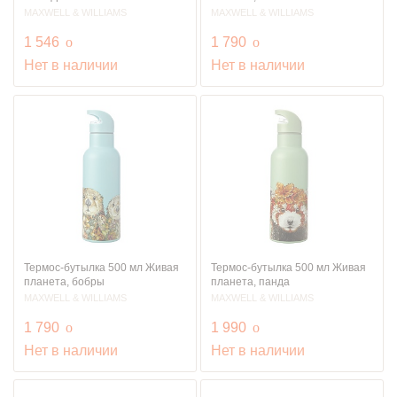
MAXWELL & WILLIAMS
MAXWELL & WILLIAMS
руб.
руб.
1 546
o
1 790
o
Нет в наличии
Нет в наличии
Термос-бутылка 500 мл Живая
Термос-бутылка 500 мл Живая
планета, бобры
планета, панда
MAXWELL & WILLIAMS
MAXWELL & WILLIAMS
руб.
руб.
1 790
o
1 990
o
Нет в наличии
Нет в наличии