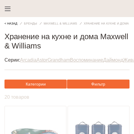
< НАЗАД
БРЕНДЫ
MAXWELL & WILLIAMS
ХРАНЕНИЕ НА КУХНЕ И ДОМА
Хранение на кухне и дома Maxwell
& Williams
Серии:
Arcadia
Astor
Grandham
Воспоминание
Даймонд
Жива
Категории
Фильтр
20 товаров