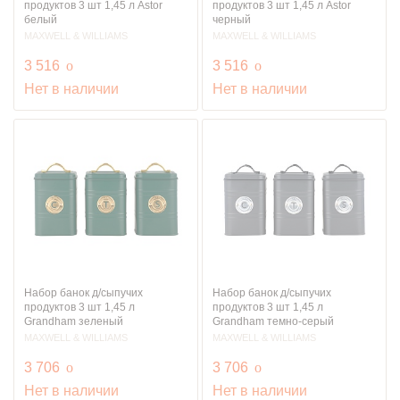
продуктов 3 шт 1,45 л Astor
продуктов 3 шт 1,45 л Astor
белый
черный
MAXWELL & WILLIAMS
MAXWELL & WILLIAMS
руб.
руб.
3 516
o
3 516
o
Нет в наличии
Нет в наличии
Набор банок д/сыпучих
Набор банок д/сыпучих
продуктов 3 шт 1,45 л
продуктов 3 шт 1,45 л
Grandham зеленый
Grandham темно-серый
MAXWELL & WILLIAMS
MAXWELL & WILLIAMS
руб.
руб.
3 706
o
3 706
o
Нет в наличии
Нет в наличии