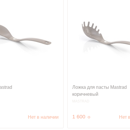
astrad
Ложка для пасты Mastrad
коричневый
MASTRAD
уб.
руб.
1 600
o
Нет в наличии
Нет 