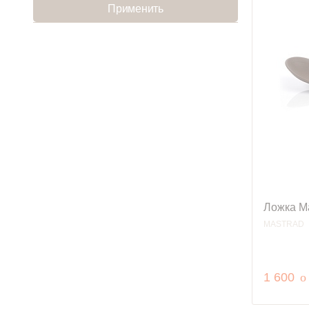
Применить
Ложка M
MASTRAD
р
1 600
o