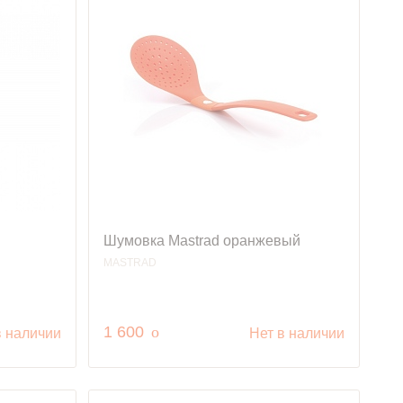
Шумовка Mastrad оранжевый
MASTRAD
руб.
1 600
o
в наличии
Нет в наличии