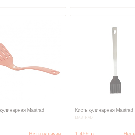
кулинарная Mastrad
Кисть кулинарная Mastrad
MASTRAD
уб.
руб.
1 459
o
Нет в наличии
Нет 