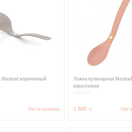
 Mastrad коричневый
Ложка кулинарная Mastrad
коралловая
MASTRAD
уб.
руб.
1 600
o
Нет в наличии
Нет 