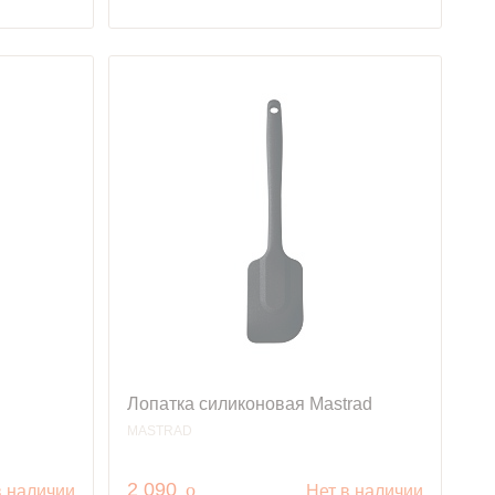
Лопатка силиконовая Mastrad
MASTRAD
руб.
2 090
o
в наличии
Нет в наличии