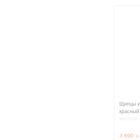
Щипцы к
красный
MASTRAD
р
3 690
o