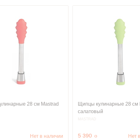
улинарные 28 см Mastrad
Щипцы кулинарные 28 см 
салатовый
MASTRAD
уб.
руб.
5 390
o
Нет в наличии
Нет 