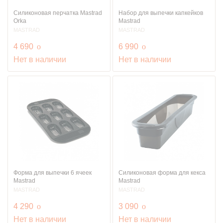
Силиконовая перчатка Mastrad
Набор для выпечки капкейков
Orka
Mastrad
MASTRAD
MASTRAD
руб.
руб.
4 690
o
6 990
o
Нет в наличии
Нет в наличии
Форма для выпечки 6 ячеек
Силиконовая форма для кекса
Mastrad
Mastrad
MASTRAD
MASTRAD
руб.
руб.
4 290
o
3 090
o
Нет в наличии
Нет в наличии