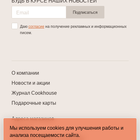
БУДЬ В КУРСЕ НАШИХ НОВОСТЕЙ
Подписаться
Даю
согласие
на получение рекламных и информационных
писем.
О компании
Новости и акции
Журнал Cookhouse
Подарочные карты
Адреса магазинов
Мы используем cookies для улучшения работы и
Контакты
анализа посещаемости сайта.
Пользовательское соглашение