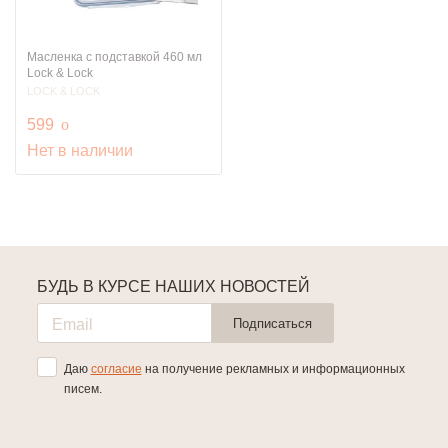
Масленка с подставкой 460 мл
Lock & Lock
LOCK & LOCK
руб.
599
o
Нет в наличии
БУДЬ В КУРСЕ НАШИХ НОВОСТЕЙ
Подписаться
Даю
согласие
на получение рекламных и информационных
писем.