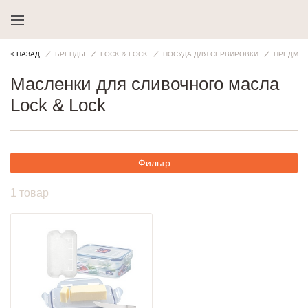
< НАЗАД
БРЕНДЫ
LOCK & LOCK
ПОСУДА ДЛЯ СЕРВИРОВКИ
ПРЕДМЕТ
Масленки для сливочного масла
Lock & Lock
Фильтр
1 товар