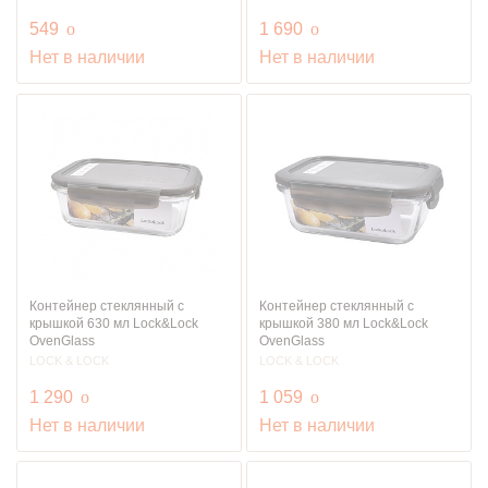
руб.
руб.
549
o
1 690
o
Нет в наличии
Нет в наличии
Контейнер стеклянный с
Контейнер стеклянный с
крышкой 630 мл Lock&Lock
крышкой 380 мл Lock&Lock
OvenGlass
OvenGlass
LOCK & LOCK
LOCK & LOCK
руб.
руб.
1 290
o
1 059
o
Нет в наличии
Нет в наличии