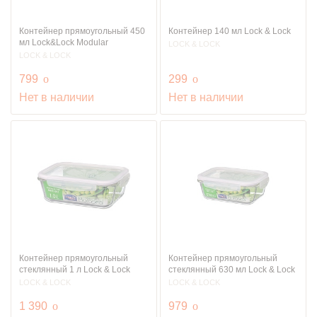
Контейнер прямоугольный 450
Контейнер 140 мл Lock & Lock
мл Lock&Lock Modular
LOCK & LOCK
LOCK & LOCK
руб.
руб.
799
o
299
o
Нет в наличии
Нет в наличии
Контейнер прямоугольный
Контейнер прямоугольный
стеклянный 1 л Lock & Lock
стеклянный 630 мл Lock & Lock
LOCK & LOCK
LOCK & LOCK
руб.
руб.
1 390
o
979
o