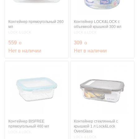
Контейнер прямоугольный 260
Контейнер LOCK&LOCK с
мл
объемной крышкой 300 мл
LOCK & LOCK
LOCK & LOCK
руб.
руб.
559
o
309
o
Нет в наличии
Нет в наличии
Контейнер BISFREE
Контейнер стеклянный с
прямоугольный 460 мл
крышкой 1 л Lock&Lock
OvenGlass
LOCK & LOCK
LOCK & LOCK