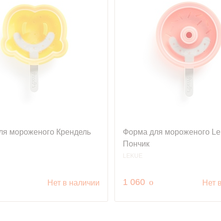
ля мороженого Крендель
Форма для мороженого Le
Пончик
LEKUE
уб.
руб.
1 060
o
Нет в наличии
Нет 