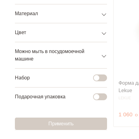
Материал
Цвет
Можно мыть в посудомоечной
машине
Набор
Форма д
Lekue
Подарочная упаковка
LEKUE
р
1 060
o
Применить