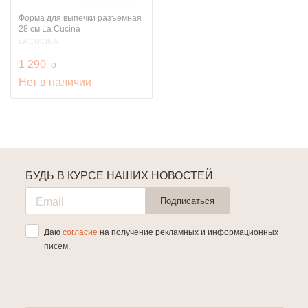
Форма для выпечки разъемная
28 см La Cucina
LA CUCINA
руб.
1 290
o
Нет в наличии
БУДЬ В КУРСЕ НАШИХ НОВОСТЕЙ
Подписаться
Даю
согласие
на получение рекламных и информационных
писем.