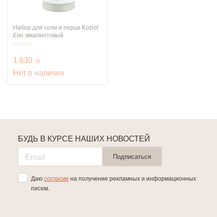
Набор для соли и перца Koziol
Eiei эвкалиптовый
KOZIOL
руб.
1 630
o
Нет в наличии
БУДЬ В КУРСЕ НАШИХ НОВОСТЕЙ
Подписаться
Даю
согласие
на получение рекламных и информационных
писем.