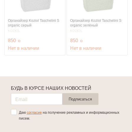
Органайзер Koziol Taschelini S
Органайзер Koziol Taschelini S
organic серый
organic зелёный
KOZIOL
KOZIOL
руб.
руб.
850
o
850
o
Нет в наличии
Нет в наличии
БУДЬ В КУРСЕ НАШИХ НОВОСТЕЙ
Подписаться
Даю
согласие
на получение рекламных и информационных
писем.